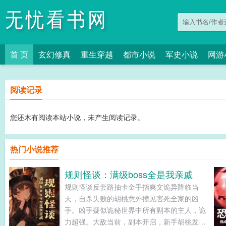
无忧看书网
首 页
玄幻修真
重生穿越
都市小说
军史小说
网游
阅读记录
您还木有阅读本站小说，未产生阅读记录。
热门小说推荐
规则怪谈：满级boss全是我亲戚
规则怪谈反套路抽卡金手指爽文诡异降临当
天，自杀失败的胡桃意外撞见害死全家的凶
手。凶手疑似诡秘世界中所有副本的主人，诡
力超强。大敌当前，副本开启，新手胡桃发誓