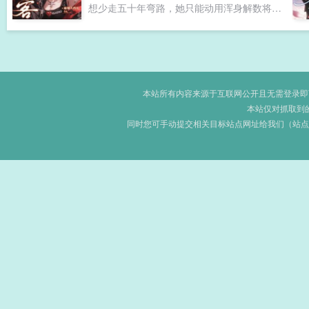
想少走五十年弯路，她只能动用浑身解数将这
高级翻译证。搞钱带崽两不误，完美改变自己
伪装成一场完美犯罪，将自己从中摘出。绑定
的人生，成了大院里人人羡慕的对象。只是，
的系统也送上助力，不仅告诉她要如何处理尸
说好离婚的冷面老公怎么开始不对劲了。不仅
体，还贴心提醒鲁米诺反应为一次性反应哦。
开始嘘寒问暖，还天天开始在她面前晃来晃去
姜宁很刑。可她不知道的是，自己身处游戏，
秀身材？冷面老公江晏本人，谢问，已老实，
画面正实时直播着，数万双眼睛盯着她。我怎
老婆真香。...
本站所有内容来源于互联网公开且无需登录即可获
么感觉主播角色卡拿反了？她不是受害者亲属
本站仅对抓取到
吗？怎么帮凶手掩盖罪行？先别管这些有的没
同时您可手动提交相关目标站点网址给我们（站点
的，你们不觉得主播手法有点太熟练了吗？这
有什么？经常杀人的应该都能做到吧？知道这
只是游戏后，她还没来得及为自己不是杀人犯
高兴，警察叔叔上门了。我们观看了你的直
播，你的作案手法和我们正在侦查的一起案件
极其相似，请跟我们走一趟。姜宁等等，我可
以解释她真的是一位守法好公民啊！...