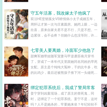
要通关升级缉拿凶手两手抓。谁知刚进入诡秘
世界，胡桃便被玩家集体追杀，理由是全服冥
守五年活寡，我改嫁太子他疯了
币排行第一胡桃全能道具王胡桃诡修卡牌数量
双洁HE坚韧孤女VS矫情病小太子成婚五年，
王胡桃叮各位玩家注意，除卡牌外均可交易，
周怀让才第一次与庄素圆房。她闭上眼，一边
请警惕转账陷阱，游戏快乐。胡桃既然可以掠
欣喜，原来自家夫君不是不行，只是不想。一
夺，那我不是无敌了！误入女寝撕头花副本现
边紧张，会不会疼？但她什么也没等到，许芳
场，污染蔓延。胡桃一人10000冥币，不打架
菲轻轻一句话，就让周怀让对她的满腔柔情散
再给20000。应聘家庭教师副本第一天，学生
去。原来，相爱五年的夫君爱上了别的女人。
上吊了。胡桃去医院路上再做两道题。走错凶
七零美人要离婚，冷面军少他急了
第二日，周怀让送来了一位无关紧要的贵客。
杀案现场，被当成杀人凶手。胡桃杀一个是
甜爽军婚带娃随军宠妻马甲逆袭苏南月穿书
说是京城丢过来体验民生的公子哥，让她好生
杀，全杀了也行。其他玩家抱头鼠窜之际，胡
了，穿成了一本年代文里跟她同名同姓的早死
照料。原来周怀让的圆房，只是让她劳神费力
桃手握医院餐厅保镖全能八大诡修卡牌纵横副
女配。原主是个纯纯大冤种，干的比牛多，吃
的补偿。公子哥一身矫情病，这不要，那不
本。凶手速速现身！嗯？这人怎么长得像逝去
的比鸡少，最后还被熊孩子推下河一头碰死。
行。庄素可不惯着，她农家出身，珍惜一米一
的未婚夫...
苏南月看着土炕镜子里，美得惊心动魄的那张
粟，最看不惯铺张浪费。公子哥恨她，恨得不
脸，再想到剧情里一个月后就应该溺水的自
行。后来，许芳菲夫君暴毙，被接入周家。庄
绑定犯罪系统后，我成了警局常客
己，拳头硬了！她的命，由她不由书。偏心婆
素知道，自己的好日子过到头了。此时，公子
姜宁穿到凶案现场，成了原主的替死鬼，同
婆要打她，她拿起菜刀就是干。虚伪公公要说
哥却收敛了自己怠慢的神色，认认真真地瞧着
时，还绑定了一个犯罪系统。姜宁不是，这对
教，她直接爆出他和亲家母的偷情密事。绿茶
她，问庄素，要不要随孤回京城。就算父皇真
吗？人不是她杀的，牢要她来坐？年纪轻轻不
女主举报她是敌特，她邪魅一笑，甩出自己的
的把江山传位于孤，孤也要分你一半。...