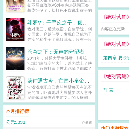
一把火烧了他的前程！恶毒绿茶装可
韧不屈白玫瑰VS外冷内热活阎王秦
怜？当众撕开她的假面目！心机婶婶
慕染怀孕了，却打死不肯说出孩子的
耍手段？反手推她进自己的坑！这一
父亲是谁。她寄人篱下受尽摧残折
《绝对营销
世，她再不做任人宰割的羔羊！复仇
磨，被压着去医院打胎。终于，被打
斗罗V：千寻疾之子，废武魂杀穿魂界！
路上，她挖出了那些尘封往事，更牵
的浑身青紫的她见到了那张冰冷的
扯出皇室不为人知的惊天秘密。可偏
内容正在更新，请
敌对唐三，反武魂殿，自建学院，创
脸。傅平洲见到她的第一面，却言语
偏，那个传闻中散漫不羁的九王爷，
立国家。穿越斗罗，发现自己成为千
冰冷。这孩子，你是自己打，还是我
却缠上了她。她倦怠垂眸裴砚舟，我
寻疾的私生子？觉醒武魂，只有一只
给你打？秦慕染知道这个男人是自己
《绝对营销
累了，不想再跟着你斗了。他却一把
弱小的蜥蜴，先天魂力也只有一级？
解决困境的唯一办法，所以死皮赖脸
将她揽入怀中，低笑无妨，我本就是
惨遭抛弃，武魂殿派人暗中袭击，还
苍穹之下：无声的守望者
追在他身边。傅平洲这个高枝，她攀
个闲散王爷，正好陪夫人闲散一
要将我全村灭门？家传武器，养父送
定了。为了继续查清楚家人遇害的真
第四章 要
2011年，普通大学生孙琳一脚踏进
生。...
我一把银制长枪，这把长枪竟然是？
相，为了将秦家的老宅子拿回来，她
江城北峰航空的大门，以为端上了铁
系统加持，没有！随身秘籍，也没
在傅家四处周旋，可绑架与暗杀接踵
讨人嫌日本
饭碗。行政打杂？技术跑腿？他成了
有！戒指里的老爷爷，更没有！看我
而来，她查清真相的路上充满了阻
大国重器的一个不起眼的守望者。这
《绝对营销
如何绝境逆袭，凭一己之力在斗罗大
碍。后来，她九死一生产下孩子，傅
不是谍战片，这是中国军工最真实的
药铺通古今，亡国小皇帝日日求名分
陆上杀出重围，铸就属于自己的传
家也替她拿回了老宅子，可她处心积
无声战场！行政流程外协合同网络端
奇！...
沈浅浅发现自己家的墙壁每天有流不
虑接近傅家的目的被揭穿，猝不及防
口处处是暗藏的杀机。从青涩菜鸟到
前 言
完的血，吓得她以为墙壁要吃人意外
的转变令傅平洲怒不可遏。秦慕染，
国安关键眼线，孙琳在平凡的岗位
发现这墙壁连通史前文明的大盛朝，
你不择手段靠近我，又突然抛弃我，
上，用最硬的脊梁，守护着最尖端的
因此，她认识一位少年皇帝皇帝所在
你玩狗呢？我爱上你了，我不允许你
锋芒。十四年风云激荡。看守望者如
雍城六国诸侯围困，天降大雨，又接
离开。他将人发了疯一般囚在别墅，
何在苍穹之下，以忠诚为甲，智慧为
本月排行榜
干旱，时疫横行百姓十不存一，易子
可奈何秦慕染去意已决。他不得不跪
刃，在没有硝烟的战争中，铸就捍卫
而食小皇帝走投无路，跪求祖宗降下
地求饶，你要实在想死，我陪你一起
长空的钢铁长城！大国崛起背后，是
公元3033
齐曼古
仙药，食物和水拯救万民沈浅浅大手
好不好？只要我们在一起，生死都可
千万个无声的她。...
热门小说标签
一挥准小皇帝祖宗在上，小子砚卿以