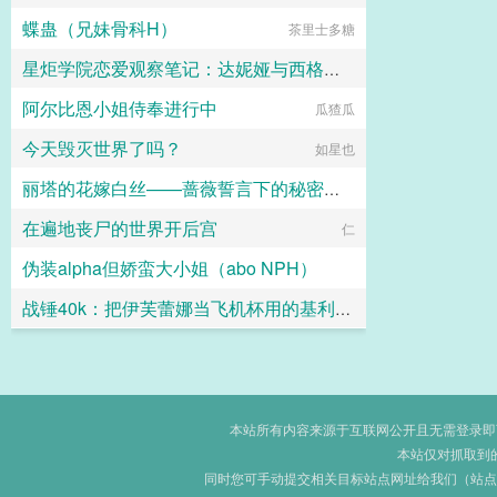
蝶蛊（兄妹骨科H）
黑月何时嚎叫
茶里士多糖
星炬学院恋爱观察笔记：达妮娅与西格莉卡的甜涩同居物语
阿尔比恩小姐侍奉进行中
闲人一个
瓜猹瓜
今天毁灭世界了吗？
如星也
丽塔的花嫁白丝——蔷薇誓言下的秘密纵情
在遍地丧尸的世界开后宫
ZENOVA
仁
伪装alpha但娇蛮大小姐（abo NPH）
战锤40k：把伊芙蕾娜当飞机杯用的基利曼才不要成为大不净者的飞机杯
x最喜欢码字
玛尔加尼斯
本站所有内容来源于互联网公开且无需登录即可获
本站仅对抓取到
同时您可手动提交相关目标站点网址给我们（站点