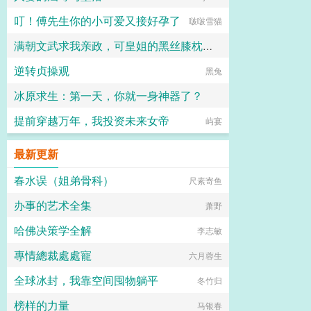
叮！傅先生你的小可爱又接好孕了
啵啵雪猫
满朝文武求我亲政，可皇姐的黑丝膝枕和肥逼太舒服了
逆转贞操观
十六岁的阿宾
黑兔
冰原求生：第一天，你就一身神器了？
提前穿越万年，我投资未来女帝
奋斗小强
屿宴
最新更新
春水误（姐弟骨科）
尺素寄鱼
办事的艺术全集
萧野
哈佛决策学全解
李志敏
專情總裁處處寵
六月蓉生
全球冰封，我靠空间囤物躺平
冬竹归
榜样的力量
马银春