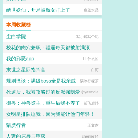
绝世妖仙，开局被魔女盯上了
幽蓝水晶
本周收藏榜
尘白学院
写小说写个屁
校花的肉穴兼职：骚逼每天都被射满滚烫浓精
我的邪恶app
LL什么的
lkudgbk
末世之星际指挥官
白河
规则怪谈：满级boss全是我亲戚
满冰柠檬茶
死遁后，我被攻略过的反派强制爱
小yasmola
御兽：神兽噬主，重生后我不养了
前飞后扑
女明星排队睡我，因为我能让他们年轻！
猎赝行者
王文杰
欢欢
人妻的屈辱与堕落
chenjie14