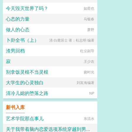
今天毁灭世界了吗？
如星也
心态的力量
马银春
做人的心态
萧野
卜卦全书（上）
清·白鹿居士 著；杜志明 编著
渣男回档
红尘副导
寂
王少农
别拿饭灵根不当灵根
挠时光
大学生的心灵独白
刘富海编著
清冷儿媳的堕落之路
NP
新书入库
艺术学院那点事儿
东流水
关于我带着脑内恋爱选项系统穿越到男女比例失调的炎孕世界