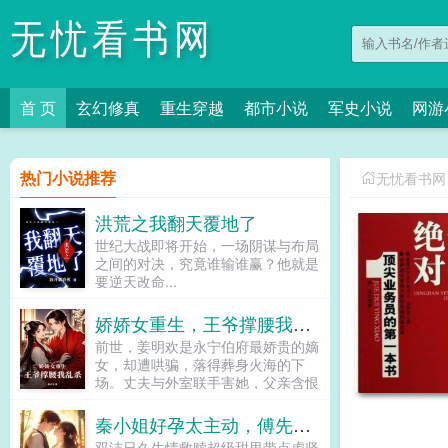
无忧看书网
首 页
玄幻修真
重生穿越
都市小说
军史小说
网游
热门小说推荐
无忧看书网
洪荒之我翻天覆地了
世纪大战即将开始，一场阴谋与布局
之间的对决，究竟谁输谁赢？他就是
要逆天改命...
娇娇女重生，王爷撑腰我乱杀
前世，姜明欢是永宁伯府最娇贵的嫡
女，却遭哄骗，落得葬身火海的下
场。丈夫与外室联手害她，父亲含恨
病逝，家财尽数被夺。而她，成了他
们青云路上的垫脚石。重生归来，她
秦小姐好孕太主动，傅先生输惨了
冷眼睨尽仇人丑态虚伪丈夫求复合？
双洁日久生情救赎超级甜里带点虐坚