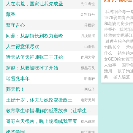
以。再后来，秦慕染走了，傅平洲疯
人在洪荒，国家让我先成圣
先生者也
血为敬！沈浅浅混账，你祖宗不吸
了。他不许任何人提起秦慕染的名
血！小皇帝那，那，孤身娇体软，以
字，甚至将她的所有东西全部扔了出
我纯阳帝尊一
藏香
灵异13号
身相许，如何？...
去。他守着那个她拿命换来的孩子，
1979娶知青合
生不如死，只好带娃追妻...
和老婆同房会传
监守吾心
落樱阶
带番外
我纯阳
问鼎：从副镇长到权力巅峰
经救赎文呢慕江
月揽星河
狐狸有粉色的
人生得意须尽欢
山雨歌
力路长全
营
什么
销售绝
诸天从倚天拜师张三丰开始
作用为零
女CEO给女管
人做事
国学
穿越：从要被吃掉了开始
极品石头
活用
孩子沟
典
鉴人秘笈
瑞雪兆丰年
听雨轩
葬天棺！
一两玩子
王妃千岁，休夫后她改嫁摄政王
逢野见川
教育学生珍惜理解的感恩故事（让学生受益一生的故事）
哥哥白天很凶，晚上跪着喊我宝宝
李占强 主编
糯米跳跳
奶爸学园
剑沉黄海