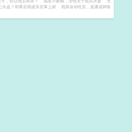
皇子，你让我去和亲？
福星小娇娘，冷情太子低头求娶
无
心头血？和离后我成东宫掌上娇
我算命你吃瓜，直播成神靠