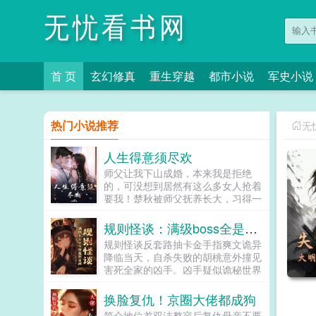
无忧看书网
首 页
玄幻修真
重生穿越
都市小说
军史小说
热门小说推荐
无
人生得意须尽欢
师父让我下山成婚，本来我是拒绝
的，可没想到居然有这么多女人抢着
要我！楚秋被师父抚养长大，习得一
身神技，他既能生死人，肉白骨，又
能千里杀人于无形。本该开局就无敌
规则怪谈：满级boss全是我亲戚
的他。却被出租屋内的美女请客吃夜
规则怪谈反套路抽卡金手指爽文诡异
宵鲍鱼。楚秋嗯？不对！这鲍鱼被人
降临当天，自杀失败的胡桃意外撞见
下了药！...
害死全家的凶手。凶手疑似诡秘世界
中所有副本的主人，诡力超强。大敌
当前，副本开启，新手胡桃发誓要通
换脸复仇！京圈大佬都成狗
关升级缉拿凶手两手抓。谁知刚进入
简介地位差双洁整容后复仇母亲不要