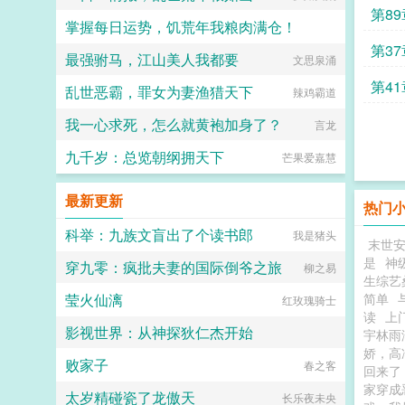
第8
掌握每日运势，饥荒年我粮肉满仓！
第3
最强驸马，江山美人我都要
又高又可
文思泉涌
第4
乱世恶霸，罪女为妻渔猎天下
辣鸡霸道
了
我一心求死，怎么就黄袍加身了？
言龙
九千岁：总览朝纲拥天下
芒果爱嘉慧
最新更新
热门
科举：九族文盲出了个读书郎
我是猪头
末世
是
神
穿九零：疯批夫妻的国际倒爷之旅
柳之易
生综艺
莹火仙漓
简单
红玫瑰骑士
读
上
影视世界：从神探狄仁杰开始
宇林雨
娇，高
败家子
爱吃香菜的丑丑鱼
春之客
回来了
家穿成
太岁精碰瓷了龙傲天
长乐夜未央