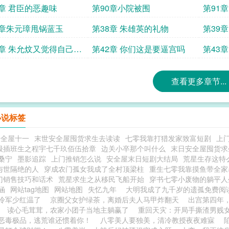
9章 君臣的恶趣味
第90章小院被围
第91
7章朱元璋甩锅蓝玉
第38章 朱雄英的礼物
第39
1章 朱允炆又觉得自己行
第42章 你们这是要逼宫吗
第43
查看更多章节...
小说标签
安全屋十一
末世安全屋囤货求生去读读
七零我靠打猎发家致富短剧
上
级插班生之程宇七千玖佰伍拾章
边关小卒那个叫什么
末日安全屋囤货求
桑宁
墨影追踪
上门推销怎么说
安全屋末日短剧大结局
荒星生存这特
与世隔绝的人
穿成农门孤女我成了全村顶梁柱
重生七零我靠摸鱼带全家
门销售技巧和话术
荒星求生之从移民飞船开始
穿书七零小废物的躺平人
涵
网站tag地图
网站地图
失忆九年
大明我成了九千岁的遗孤免费
冷军少红温了
京圈父女护绿茶，离婚后夫人马甲炸翻天
出宫第四年
读心毛茸茸，农家小团子当地主躺赢了
重回天灾：开局手撕渣男贱
恶毒极品，逃荒谁还惯着你！
八零美人要独美，清冷教授夜夜难寐