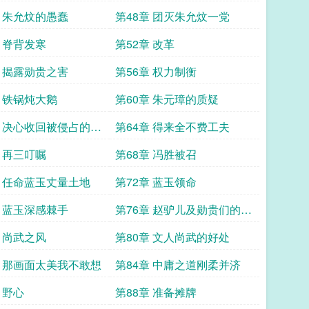
章 朱允炆的愚蠢
第48章 团灭朱允炆一党
章 脊背发寒
第52章 改革
章 揭露勋贵之害
第56章 权力制衡
章 铁锅炖大鹅
第60章 朱元璋的质疑
章 决心收回被侵占的土
第64章 得来全不费工夫
章 再三叮嘱
第68章 冯胜被召
章 任命蓝玉丈量土地
第72章 蓝玉领命
章 蓝玉深感棘手
第76章 赵驴儿及勋贵们的得
意
章 尚武之风
第80章 文人尚武的好处
章 那画面太美我不敢想
第84章 中庸之道刚柔并济
 野心
第88章 准备摊牌