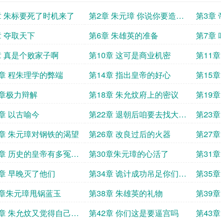
章 朱标要死了时机来了
第2章 朱元璋 你说你要造谁
第3章
的反
章 夺取天下
第6章 朱雄英的准备
第7章
章 真是个败家子啊
第10章 这可是商业机密
第11
3章 程朱理学的弊端
第14章 指出皇帝的好心
第15
八股取
7章极力辩解
第18章 朱允炆府上的密议
第19
1章 以古喻今
第22章 退朝后咱要去找大孙
第23
儿
5章 朱元璋对钢铁的渴望
第26章 改良过后的火器
第27
9章 历史的皇帝有多冤大
第30章朱元璋的心活了
第31
也按捺
3章 早晚灭了他们
第34章 诡计成功吊足你们胃
第35
口
7章朱元璋甩锅蓝玉
第38章 朱雄英的礼物
第39
1章 朱允炆又觉得自己行
第42章 你们这是要逼宫吗
第43