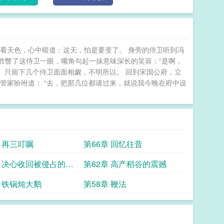
看天色，心中暗道：这天，怕是要变了。 身旁的侍卫听到冯
冯胜瞥了这侍卫一眼，嘴角勾起一抹意味深长的笑容：“是啊，
， 只留下几个侍卫面面相觑，不明所以。 回到宋国公府，立
管家吩咐道： “去，把那几位都请过来，就说我今晚在府中设
章 再三叮嘱
第66章 回忆往昔
章 决心收回被侵占的土
第62章 高产稻谷的震撼
章 铁锅炖大鹅
第58章 鞭法