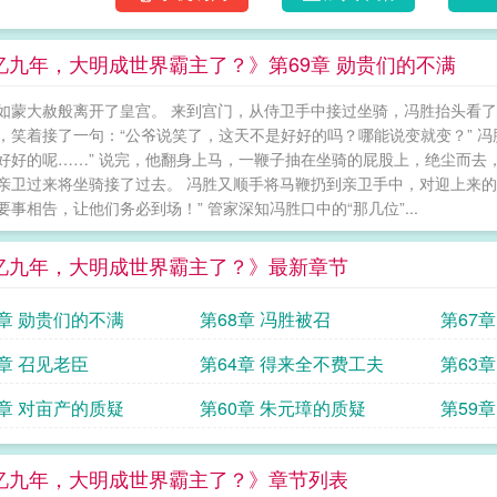
忆九年，大明成世界霸主了？》第69章 勋贵们的不满
如蒙大赦般离开了皇宫。 来到宫门，从侍卫手中接过坐骑，冯胜抬头看了
，笑着接了一句：“公爷说笑了，这天不是好好的吗？哪能说变就变？” 
好好的呢……” 说完，他翻身上马，一鞭子抽在坐骑的屁股上，绝尘而去
亲卫过来将坐骑接了过去。 冯胜又顺手将马鞭扔到亲卫手中，对迎上来的
要事相告，让他们务必到场！” 管家深知冯胜口中的“那几位”...
忆九年，大明成世界霸主了？》最新章节
9章 勋贵们的不满
第68章 冯胜被召
第67
5章 召见老臣
第64章 得来全不费工夫
第63
地
1章 对亩产的质疑
第60章 朱元璋的质疑
第59
忆九年，大明成世界霸主了？》章节列表