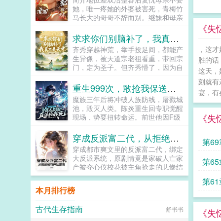
诡秘世界，胡桃便被玩家集体追杀，
她，唯一疼她的外婆被害死，青梅竹
理由是全服冥币排行第一胡桃全能道
马长大的哥哥不辞而别。继妹和母亲
具王胡桃诡修卡牌数量王胡桃叮各位
废掉她的双手，高考状元被抢，被送
《失
玩家注意，除卡牌外均可交易，请警
去国外强制疗养三年。她逃出来后直
求求你们别脑补了，我真不是天才
惕转账陷阱，游戏快乐。胡桃既然可
接开启地狱模式虐狗。后来，继妹唯
以掠夺，那我不是无敌了！误入女寝
，这才
齐秀穿越神荒，举手投足间，都能产
她是从，为见她一面断食几天几夜。
撕头花副本现场，污染蔓延。胡桃一
生异像，被天道宗老祖看重，带回宗
胜的话
亲哥哥自杀谢罪。当红小生为博她一
人10000冥币，不打架再给20000。
门，定为圣子。但齐秀懵了，因为自
笑皈依佛门。豪门风流公子跪着求她
这天，
应聘家庭教师副本第一天，学生上吊
己根本就没办法修炼！三年时间，连
别走。青梅竹马哥哥狂虐自己求她怜
刻就有
了。胡桃去医院路上再做两道题。走
淬体境都不入？却被整个天道宗，寄
重生999次，敢抢我保送名额？反派给我死
惜。京圈太子爷阿兮，你继续玩啊，
错凶杀案现场，被当成杀人凶手。胡
宴，有
予厚望，甚至为了给他铺路，补天老
玩死我！所有人都说爱她，可她谁都
魔族三年后将冲破人族防线，屠戮城
桃杀一个是杀，全杀了也行。其他玩
祖大限临死前，将四方道统屠了个
不爱。当我们坠落，被抛弃，被折
池，毁灭人类。陈炎重生回专职觉醒
家抱头鼠窜之际，胡桃手握医院餐厅
遍。齐秀老东西，你死了还要给我拉
磨，就算是后来被高高托起，真的就
《失
现场，势要扭转命运。前世他因F级
保镖全能八大诡修卡牌纵横副本。凶
仇恨！！！毁了毁了！这时，却激活
能被治愈吗？...
辅助职业无力拯救亲友，今生竟然觉
手速速现身！嗯？这人怎么长得像逝
了脑补系统。任何正面的好事，都能
醒了SSS级神匠锻造师职业，但却被
去的未婚夫...
穿成反派富二代，从拒绝校花开始逆袭
具现！炼丹至尊此等天赋，拿来练
第6
权贵慕容家三少爷慕容澜，顶替保送
武，简直就是浪费！你若学炼丹一
穿成都市爽文里的反派富二代，绑定
名额。不过陈炎凭借SSS级神匠锻造
道，百年之内，必成丹圣！阵道至尊
大反派系统，原剧情竟是家破人亡家
第6
师职业，拥有了强大的力量，抢我保
炼丹能自保？此等天赋，理应修行阵
产被夺心仪校花被主角抢走的悲惨结
送名额又如何？我照样组建神装大
法，最多五十年！必成阵道大圣！百
局？王昊燃绝不可能！觉醒系统后，
军，逆天改命！锻造师强化或者锻造
第6
年之后，齐秀各个大道都已证道，却
他果断拒绝当主角的打脸工具人，先
装备有破碎的概率？不好意思，在我
本月排行榜
还在为了筑基而努力！求求你们别脑
甩脱舔狗人设澄清校花绯闻，再调教
神匠锻造师面前，百分百锻造成功！
补了！我真不是天才！...
蠢萌小弟改变剧情，靠着先知先觉掠
锻造师只能依附强者，到副本秘境中
古代生存指南
舒书书
夺主角机缘。主角有透视异能？他靠
《失
蹭经验？开玩笑！掉落共享天赋技能
反派点抽奖解锁神级道具主角想英雄