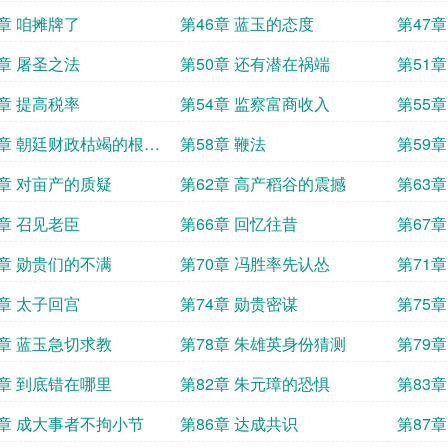
5章 咱摊牌了
第46章 蓝玉的态度
第47
9章 屠圣之法
第50章 还有潜在祸端
第51
3章 提高税率
第54章 监察富商收入
第55
7章 朝廷财政枯竭的根本
第58章 鞭法
第59
1章 对亩产的质疑
第62章 高产稻谷的震撼
第63
地
5章 召见老臣
第66章 回忆往昔
第67
9章 勋贵们的不满
第70章 冯胜率先认怂
第71
3章 太子回宫
第74章 勋贵密谋
第75
7章 蓝玉急切求教
第78章 朱雄英身份猜测
第79
1章 到底错在哪里
第82章 朱元璋的恐惧
第83
5章 成大事者不拘小节
第86章 达成共识
第87章