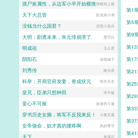
了解一下，十倍二十倍百倍经验材
摸尸捡属性，从边军小卒开始横推
情绪别上脸
救美？他提前截胡拉满女主好感。从
料，助我成神！武器装备太LOW？
第1
此反派逆袭，打脸主角积累财富俘获
不要紧！见过几十条神匠级词条的武
天下大总管
卧龙岗小弟
美人，一路逆转宿命，活成真正的人
器吗？一把剑，可斩龙！一把锤，可
生赢家！...
第5
震天！三年后魔族大军降临。魔王我
没钱当什么国君？
洪荒小杂兵
靠！斩魔神剑人手一把？裂空神枪成
第9
堆成堆的扔？老子还跟你打个屁
大明：剧透未来，朱元璋崩溃了
墨守白
啊！...
第1
明成祖
王占君
阴阳石
第1
金陵城下
刘秀传
路兴录
第2
科举：开局官府发妻，卷成状元
明月天衣
第2
皇兄，臣弟只想种田
宋不破
第2
妾心不可摧
旅者的斗篷
头
第3
穿书历史女频，将军不反我来反！
小葱豆腐
第3
女帝饶命，奴才真的腰疼啊
风的季节
第4
天下
梦溪石