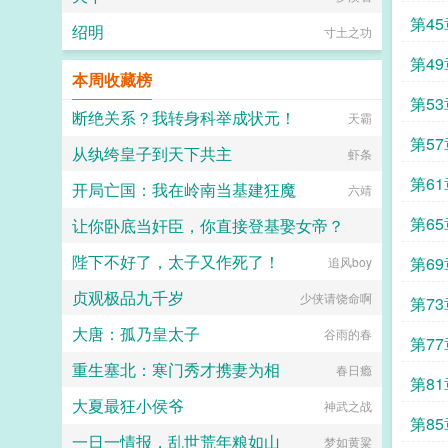
了
第4
绍明
寸土之功
第4
本周收藏榜
第5
断绝关系？我转身科举成状元！
天霸
第5
从纨绔皇子到天下共主
虾条
原因
第6
开局亡国：我在岭南当基建狂魔
六靖
第6
让你卧底当奸臣，你直接登基娶女帝？
陛下不好了，太子又作死了！
第6
家有十猫
追风boy
贞观极品九千岁
少侠请饶命啊
第7
大唐：孤乃皇太子
谷雨的春
第7
重生塞北：寒门秀才携妻为相
春日瘾
第8
大夏最狂小侯爷
神武之战
第8
一日一情报，乱世荒年粮如山
梦如黄粱