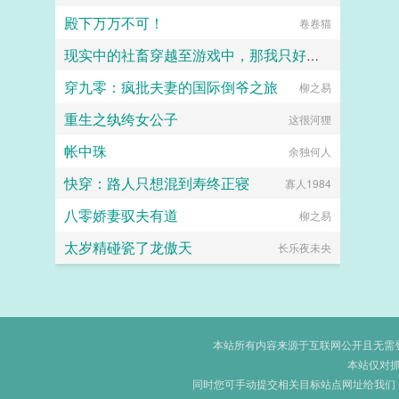
殿下万万不可！
卷卷猫
现实中的社畜穿越至游戏中，那我只好享受游戏了!
穿九零：疯批夫妻的国际倒爷之旅
单宅说书
柳之易
重生之纨绔女公子
这很河狸
帐中珠
余独何人
快穿：路人只想混到寿终正寝
寡人1984
八零娇妻驭夫有道
柳之易
太岁精碰瓷了龙傲天
长乐夜未央
本站所有内容来源于互联网公开且无需登录
本站仅对
同时您可手动提交相关目标站点网址给我们