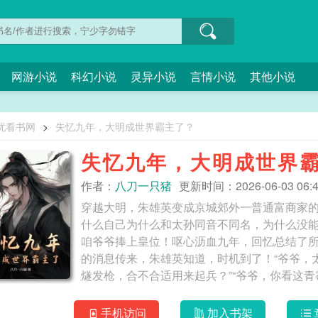
网游小说
科幻小说
灵异小说
言情小说
其他小说
忧看书网
>
失忆九年，大明成世界霸主了？
失忆九年，大明成世界
作者：
八刀一只猪
更新时间：2026-06-03 06:4
穿越大明，朱雄英变成京城郊外一普通富商家
什么自己为什么和太孙同音不同名，为什么没
咱爷爷捧上皇位！呕心沥血九年，回忆总结了
的消息传来，朱雄英知道，时机到了！“爷爷，
燧发枪，合不合适用来起兵？”“爷爷，你看这青
爷，给朱元璋叫麻了也叫爽了！孙子失忆真以
好用你献上的
手机访问
加入书架