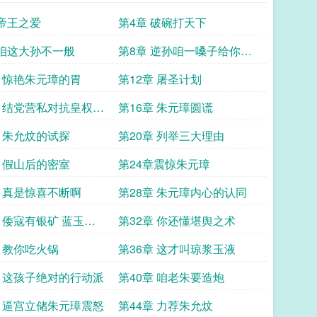
 帝王之爱
第4章 破碗打天下
 咱这大孙不一般
第8章 逆孙咱一嗓子给你剁
成肉酱
章 惊艳朱元璋的胃
第12章 屠圣计划
章 结党营私对抗皇权
第16章 朱元璋圆谎
仕
章 朱允炆的试探
第20章 列举三大理由
章 假山后的密室
第24章震惊朱元璋
章 真是惊喜不断啊
第28章 朱元璋内心的认同
章 倭寇有银矿 蓝玉再
第32章 你还懂堪舆之术
不住
章 教你吃火锅
第36章 这才叫琼浆玉液
章 这孩子绝对的行动派
第40章 咱老朱要造炮
章 逼宫立储朱元璋震怒
第44章 力荐朱允炆