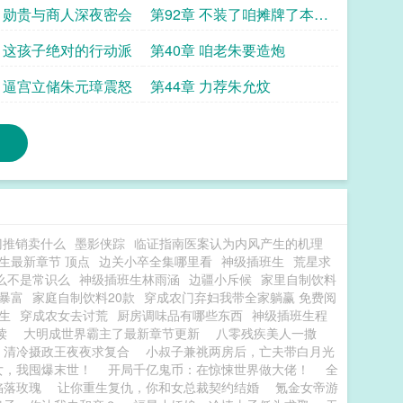
章 勋贵与商人深夜密会
第92章 不装了咱摊牌了本书
完
章 这孩子绝对的行动派
第40章 咱老朱要造炮
章 逼宫立储朱元璋震怒
第44章 力荐朱允炆
门推销卖什么
墨影侠踪
临证指南医案认为内风产生的机理
生最新章节 顶点
边关小卒全集哪里看
神级插班生
荒星求
么不是常识么
神级插班生林雨涵
边疆小斥候
家里自制饮料
暴富
家庭自制饮料20款
穿成农门弃妇我带全家躺赢 免费阅
生
穿成农女去讨荒
厨房调味品有哪些东西
神级插班生程
阅读
大明成世界霸主了最新章节更新
八零残疾美人一撒
，清冷摄政王夜夜求复合
小叔子兼祧两房后，亡夫带白月光
女，我囤爆末世！
开局千亿鬼币：在惊悚世界做大佬！
全
陷落玫瑰
让你重生复仇，你和女总裁契约结婚
氪金女帝游