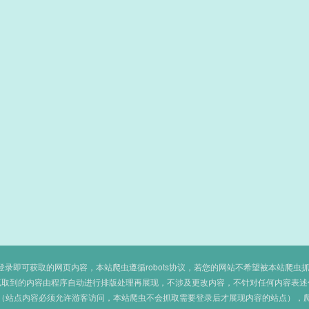
即可获取的网页内容，本站爬虫遵循robots协议，若您的网站不希望被本站爬虫抓取，可
抓取到的内容由程序自动进行排版处理再展现，不涉及更改内容，不针对任何内容表述
（站点内容必须允许游客访问，本站爬虫不会抓取需要登录后才展现内容的站点），