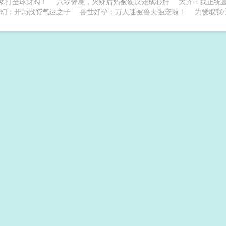
暴打全球财阀！
八零养崽，火辣后妈被硬汉宠成心肝
大齐：我正统
幻：开局投资气运之子
兽世好孕：万人迷被兽夫强宠啦！
为爱取我