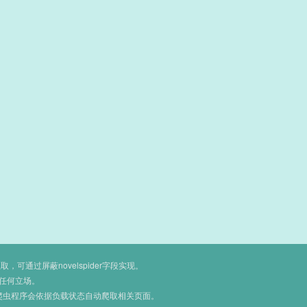
通过屏蔽novelspider字段实现。
任何立场。
爬虫程序会依据负载状态自动爬取相关页面。