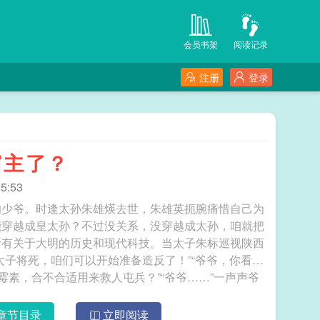
会员书架
阅读记录
注册
登录
霸主了？
5:53
的少爷。时逢太孙朱雄煐去世，朱雄英扼腕痛惜自己为
能穿越成皇太孙？不过没关系，没穿越成太孙，咱就把
所有关于大明的历史和现代科技。当太子朱标巡视陕西
太子将死，咱们可以开始准备造反了！”“爷爷，你看这
霉素，合不合适用来救人屯兵？”“爷爷……”一声声爷
为自己是普通百姓还要造反？好好好，好太孙！爷爷正
好东西带着大明征服世界！ 失忆九年，大明成世界霸主了？
章节目录
立即阅读