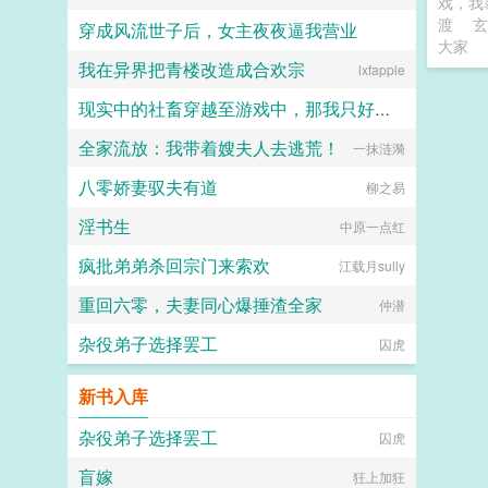
戏，我
渡
玄
穿成风流世子后，女主夜夜逼我营业
大家
我在异界把青楼改造成合欢宗
键盘练习生
lxfapple
现实中的社畜穿越至游戏中，那我只好享受游戏了!
全家流放：我带着嫂夫人去逃荒！
单宅说书
一抹涟漪
八零娇妻驭夫有道
柳之易
淫书生
中原一点红
疯批弟弟杀回宗门来索欢
江载月sully
重回六零，夫妻同心爆捶渣全家
仲潜
杂役弟子选择罢工
囚虎
新书入库
杂役弟子选择罢工
囚虎
盲嫁
狂上加狂