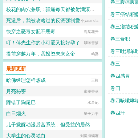
卷三腹痛腹
校花的肉穴兼职：骚逼每天都被射满滚烫浓精
卷三痞结积
死遁后，我被攻略过的反派强制爱
小yasmola
lkudgbk
卷三痞结积
快穿之恶毒女配不恶毒
海棠花开
卷三食积
叮！傅先生你的小可爱又接好孕了
啵啵雪猫
卷三吐泻单
提前穿越万年，我投资未来女帝
屿宴
卷三
最新更新
卷四感冒
哈佛经理怎样炼成
王颖
卷四
月亮秘密
蜜桃香草
卷四咳嗽哮
踩错了狗尾巴
水星记
卷四汗
白日烟火
量子力学
儿子觉醒动漫后宫系统，但受益的居然是我?
大学生的心灵独白
qewadsqew
刘富海编著