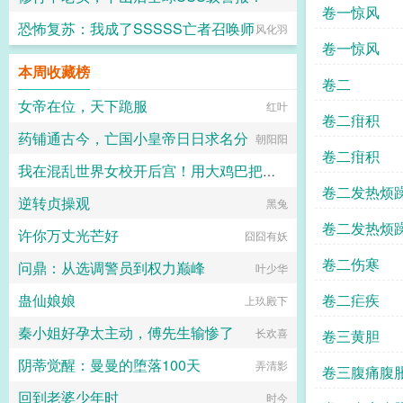
卷一惊风
恐怖复苏：我成了SSSSS亡者召唤师
叶少华
风化羽
卷一惊风
本周收藏榜
卷二
女帝在位，天下跪服
红叶
卷二疳积
药铺通古今，亡国小皇帝日日求名分
朝阳阳
卷二疳积
我在混乱世界女校开后宫！用大鸡巴把诡异妹妹，绝色校花，血族大小姐……肏成专属精液便器，淫乱母狗
卷二发热烦
逆转贞操观
最爱萝莉杯子
黑兔
卷二发热烦
许你万丈光芒好
囧囧有妖
卷二伤寒
问鼎：从选调警员到权力巅峰
叶少华
蛊仙娘娘
卷二疟疾
上玖殿下
秦小姐好孕太主动，傅先生输惨了
长欢喜
卷三黄胆
阴蒂觉醒：曼曼的堕落100天
弄清影
卷三腹痛腹
回到老婆少年时
时今