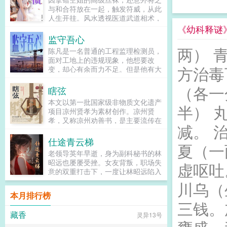
这底牌，本尊万年前就玩腻了。王尘
与和合符放在一起，触发符威，从此
师父救我！霞光缓缓降世，一名绝美
人生开挂。风水透视医道武道相术，
女帝降临欲要救走王尘，林阳弹指碾
符咒各种绝技信手拈来，财运滚滚，
《幼科释谜
碎半步帝尊的杀招练气期抢婚大帝？
桃花不断，快活人生，停不下来…...
监守吾心
你当这是女频？扇天命之子耳光寿命
两） 
充值，夺太阴之体血脉升级！本以为
陈凡是一名普通的工程监理检测员，
是养老结局，却成了高位者垂钓天道
面对工地上的违规现象，他想要改
的游戏太阴之体的悔恨值天命之子的
方治毒
变，却心有余而力不足。但是他有大
恐惧值，皆是他向天再借千万年的筹
局思想，一心想要解决建设工程中因
码。成了大帝，逆袭系统这才来？...
（各一
贪污腐败导致的安全问题，创新化地
瞎弦
提出了监理监督检测一体化系统平
本文以第一批国家级非物质文化遗产
台。然而，想要力排众议，干成一番
半） 
项目凉州贤孝为素材创作。凉州贤
事业，非常之难。一边是个人的前
孝，又称凉州劝善书，是主要流传在
途，一边是工程的安全，他该何去何
减。 
凉州地区的一种古老民间说唱艺术，
从？...
内容多歌颂忠臣良将孝子贤孙才子佳
仕途青云梯
夏（一
人，崇尚为国尽忠在家尽孝的价值
老领导英年早逝，身为副科秘书的林
观，追求忠孝两全的精神境界。唱词
昭远也屡屡受挫。女友背叛，职场失
虚呕吐
师徒口口相传，没有文本，一般用三
意的双重打击下，一度让林昭远陷入
弦自弹自唱，有时候也加上二胡笛子
绝境。岂料峰回路转，偶然救下的美
川乌（
木鱼敲碟子等伴奏，既有深厚的传统
女领导，让他继续担任县长秘书一
文化底蕴，又有深刻的内容和独特的
本月排行榜
职！官场生存，是功是过，是成是
三钱。
形式。弹唱凉州贤孝谋生的民间艺
败，非黑即白。且看林昭远怀着一颗
人，多为盲人瞽者，被称为瞎弦。旧
藏香
灵异13号
敬畏之心，一颗不忘初心，如何从一
社会，这些盲艺人除了卖唱，还兼摸
名基层秘书，在这尔虞我诈的官途问