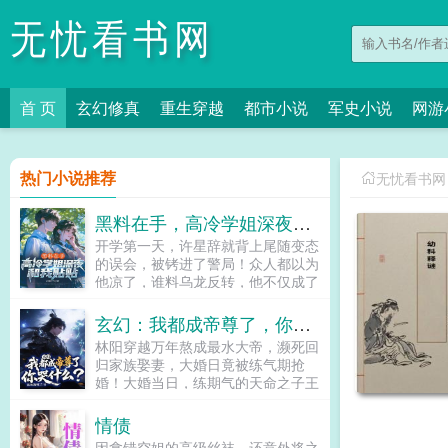
无忧看书网
首 页
玄幻修真
重生穿越
都市小说
军史小说
网游
热门小说推荐
无忧看书网
黑料在手，高冷学姐深夜和我贴贴
开学第一天，许星辞就背上尾随变态
的误会，被铐进了警局！众人都以为
他凉了，谁料乌龙反转，他不仅成了
校花学姐的学弟，还意外掌握了她的
小秘密！全校都知道，高冷学姐江清
玄幻：我都成帝尊了，你哭什么？
漫不近人情，从不传绯闻，眼里只有
林阳穿越万年熬成最水大帝，濒死回
科研，心中没有男生。可没人想到，
归家族娶妻，大婚日竟被练气期抢
夜深人静时，这位高冷女神，却会红
婚！大婚当日，练期气的天命之子王
着耳尖，悄悄敲开他的门...
尘，携戒指老爷爷抢婚区区小家族，
本座弹指可灭。林阳抬手镇压尊者残
情债
魂，看着瑟瑟发抖的天命之子轻笑你
因拿错空姐的高级丝袜，还意外将之