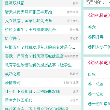
壅盛。和
骨算命，劝人向善，教化民众，身上
援疆双城记
春笋
鼎权力之巅！...
带有某种神秘力量，因此又被凉州人
尊称为瞎仙，却处于社会最底层，沿
诸天从倚天拜师张三丰开始
作用为零
《幼科释谜
街卖唱，艰难生存。新中国成立后，
凉州贤孝艺术得到尊重保护，创编了
人在洪荒，国家让我先成圣
先生者也
很多歌颂新中国的唱段曲目。随着时
卷六
代变迁，凉州贤孝受众老龄化严重，
娇娇女重生，王爷撑腰我乱杀
路吉瓦
年轻群体关注度不足，凉州贤孝面临
卷四丹毒
传承危机。新一代的年轻人，积极传
监守吾心
落樱阶
承非遗文化，创编歌颂新时代的凉州
贤孝曲目，用数字科技保护凉州贤
卷四大小二
错恨五年？总裁发现带球跑前妻才是心头肉
孝，用新文艺方式发展凉州贤孝，打
造文旅产业，让古老的艺术焕发新
害我一尸两命？我凤冠霞帔嫁皇宫
萌萌的梦梦
塞布丽娜
生，成为凉州文化的新名片。...
《幼科释谜
教育学生珍惜理解的感恩故事（让学生受益一生的故事）
成功之道
自叙
李占强 主编
林灿铃
爱情来时
刘富海编著
卷一总论
叶小姐下葬那日，二爷跪断双腿
冰糖
卷一总论
重生之轮回现代
小绵羊
卷一初生诸
修行不老实，下山后全球SSS级警报！