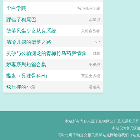
尘白学院
写小说写个屁
踩错了狗尾巴
水星记
堕落风尘少女从良系统
只给自己看
清冷儿媳的堕落之路
NP
灵砂与公输渊龙的青梅竹马药庐情缘
麒麟
娇妻系列短篇合集
千樱樱
蝶蛊（兄妹骨科H）
茶里士多糖
炫压抑的小爱
滑稽果
本站所有内容来源于互联网公开且无需登录即可获
本站仅对抓取到
同时您可手动提交相关目标站点网址给我们（站点