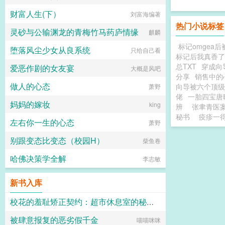
财富人生(下）
刘富海编著
热门小说标签
灵砂与公输渊龙的青梅竹马药庐情缘
麒麟
标记omgea
堕落风尘少女从良系统
只给自己看
标记后我真香了
总TXT
穿成向
爱恶作剧的女友宴
大概是风吧
分享
销售中的
做人的心态
向导被六个顶级
萧野
佬
一胎四宝唐
妈妈的嫁妆
king
辨
张聿青医
秘书
疫疹一
左右你一生的心态
萧野
别跟变态比变态（校园H）
柴鱼卷
哈佛决策学全解
李志敏
新书入库
校花的羞耻矫正契约：超市休息室的秘密管教
被肆意报复的恶劣假千金
猫舍管理员
喵喵咪咪