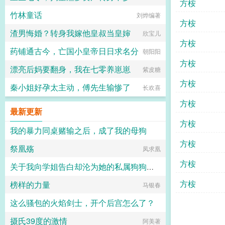
方桉
竹林童话
凭心悦独自上东楼
刘烨编著
方桉
渣男悔婚？转身我嫁他皇叔当皇婶
欣宝儿
方桉
药铺通古今，亡国小皇帝日日求名分
朝阳阳
方桉
漂亮后妈要翻身，我在七零养崽崽
紫皮糖
方桉
秦小姐好孕太主动，傅先生输惨了
长欢喜
方桉
最新更新
方桉
我的暴力同桌赌输之后，成了我的母狗
方桉
祭凰殇
想要成为摸鱼高手
凤求凰
方桉
关于我向学姐告白却沦为她的私属狗狗这档事
方桉
榜样的力量
马银春
light
这么骚包的火焰剑士，开个后宫怎么了？
摄氏39度的激情
断理理
阿美著