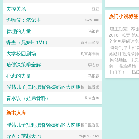
失控关系
豆豆
热门小说标签
诡物传：笔记本
Xwal000
狐王独宠
养
管理的力量
马银春
2018
狐妻 第
全文免费阅读免
蝶蛊（兄妹H 1V1）
茶里士多糖
哥哥到早上都
大学校园剧场
莫藏月随清净师
刘富海编著
网站地图
未
哈佛决策学全解
李志敏
南
温热经纬
上门了！
杨
心态的力量
马银春
淫荡儿子扛起肥臀骚姨妈的大肉腿
檀口愠香腮
春水误（姐弟骨科）
尺素寄鱼
新书入库
淫荡儿子扛起肥臀骚姨妈的大肉腿
檀口愠香腮
异界：梦想天地
twj8763163