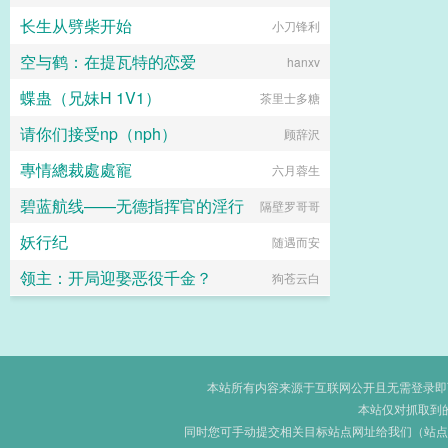
长生从劈柴开始
小刀锋利
空与鹤：在提瓦特的恋爱
hanxv
蝶蛊（兄妹H 1V1）
茶里士多糖
请你们接受np（nph）
顾辞沢
專情總裁處處寵
六月蓉生
碧蓝航线——无德指挥官的淫行
隔壁罗哥哥
妖行纪
随遇而安
领主：开局迎娶恶役千金？
狗苍云白
本站所有内容来源于互联网公开且无需登录即可获
本站仅对抓取到
同时您可手动提交相关目标站点网址给我们（站点