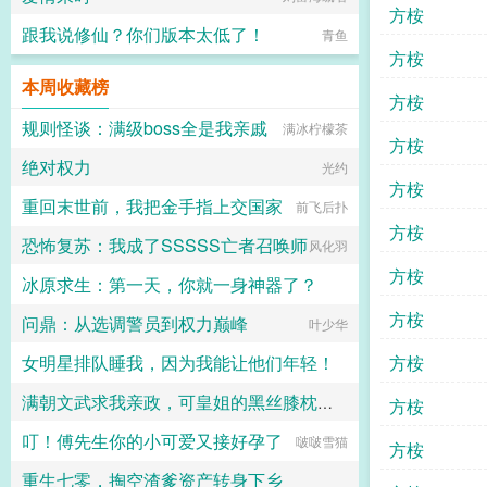
方桉
跟我说修仙？你们版本太低了！
青鱼
方桉
本周收藏榜
方桉
规则怪谈：满级boss全是我亲戚
满冰柠檬茶
方桉
绝对权力
光约
方桉
重回末世前，我把金手指上交国家
前飞后扑
方桉
恐怖复苏：我成了SSSSS亡者召唤师
风化羽
方桉
冰原求生：第一天，你就一身神器了？
方桉
问鼎：从选调警员到权力巅峰
奋斗小强
叶少华
女明星排队睡我，因为我能让他们年轻！
方桉
满朝文武求我亲政，可皇姐的黑丝膝枕和肥逼太舒服了
欢欢
方桉
叮！傅先生你的小可爱又接好孕了
十六岁的阿宾
啵啵雪猫
方桉
重生七零，掏空渣爹资产转身下乡