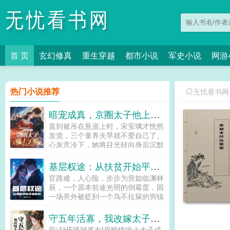
无忧看书网
首 页
玄幻修真
重生穿越
都市小说
军史小说
网游
热门小说推荐
无忧看书网
暗宠成真，京圈太子他上了瘾
直到被吊在悬崖上时，宋安璃才恍然
发觉，三个童养夫早就不爱自己了。
心灰意冷下，她将目光转向身后沉默
寡言的保镖周时淮，递出一纸协议。
和我结婚，三年后给你一个亿。男人
基层权途：从扶贫开始平步青云
垂眸掩住眼底暗涌，哑声应下好。没
官路难，人心险，步步为营如临渊林
人知道，这位看似卑微的保镖，实则
辰，一个原本前途光明的倒霉蛋，因
是京圈隐姓埋名的太子爷。他曾被她
一场意外被贬到一个鸟不拉屎的穷镇
救于泥泞，自此甘愿俯首为臣，只为
主持扶贫贫穷落后，宗族恩怨，各方
护她周全。后来。未婚夫一号跪着求
算计，黑手不断，一步踏错就是粉身
守五年活寡，我改嫁太子他疯了
她回头，我爱的人自始至终都是你。
碎骨且看他如何临敌不惧，各方斡
未婚夫二号红着眼发疯，明明你该嫁
双洁HE坚韧孤女VS矫情病小太子成