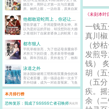
旋，游走于各个势力，无人扶我青云
的人是我！未婚夫三号痛哭流涕，是
婚五年，周怀让才第一次与庄素圆
志，我自踏雪至山巅，为官一任，造
我眼瞎，原谅我好不好？宋安璃却摸
房。她闭上眼，一边欣喜，原来自家
福一方，不负平生之志！...
着自己微微凸起的小腹，冲身侧男人
夫君不是不行，只是不想。一边紧
《未刻本叶
勾勾手指。就不怕我真的跑了？男人
张，会不会疼？但她什么也没等到，
他都敢迎蛇而上，你还让他杀妻证道？
将她揽入怀中，轻轻摩挲颈侧红痕。
许芳菲轻轻一句话，就让周怀让对她
一钱五
楚歌穿越了，开局迎娶绝美女神。本
那你逃跑的时候，记得把我也带
的满腔柔情散去。原来，相爱五年的
以为是好运的开始，却没想到在大婚
上。...
夫君爱上了别的女人。第二日，周怀
真川椒
之夜摸到了自家老婆身上的蛇尾！自
让送来了一位无关紧要的贵客。说是
家老婆，竟是一只蛇妖！就在此时，
京城丢过来体验民生的公子哥，让她
（炒枯
一个神秘的选择框突然出现。选择
都市狠人
好生照料。原来周怀让的圆房，只是
一，转身就逃。奖励气运加身，长命
让她劳神费力的补偿。公子哥一身矫
平民草根张亮，为了偿还母亲重病手
百岁，终生不再遭遇妖魔鬼怪！选择
发煎导
情病，这不要，那不行。庄素可不惯
术所欠下的巨债，恳求表哥带他赚
二，杀妻证道。奖励三花聚顶，五气
着，她农家出身，珍惜一米一粟，最
钱。两年历练后，意外发生了，他和
朝元，获得老天师修为！滚你X的！
钱） 
看不惯铺张浪费。公子哥恨她，恨得
心中女神发生了关系，而女神是关系
劳资两辈子就娶了这么一个老婆，你
不行。后来，许芳菲夫君暴毙，被接
错综复杂的夜场里，人心隔着肚皮，
泳道之外
叫我杀妻证道？楚歌怒了。他选择迎
胡（五
入周家。庄素知道，自己的好日子过
谁真心，谁虚伪，谁是朋友，谁是背
蛇而上！！！...
游泳国际健将江明和有双重身份的体
到头了。此时，公子哥却收敛了自己
后捅刀子的人，不到最后一刻都难见
育记者苏珊，因一场误会和一次水下
（五分
怠慢的神色，认认真真地瞧着她，问
分晓。张亮开始逆袭，拉开了惊险动
意外结缘，成为一对欢喜冤家。飞鱼
庄素，要不要随孤回京城。就算父皇
荡和强势崛起的人生序幕！...
江明意在世界冠军，隐瞒家世，专注
真的把江山传位于孤，孤也要分你一
疾。摇
训练比赛，高冷低调飞鸟苏珊追求真
半。...
本月排行榜
相，自由奔放，却是遇水就怂的旱鸭
余（二
子。二人在时代浪潮中携手逐梦，情
恐怖复苏：我成了SSSSS亡者召唤师
风化羽
愫渐浓也在训练比赛和生活中共同进
退，羁绊渐深。随着世锦赛的到来，