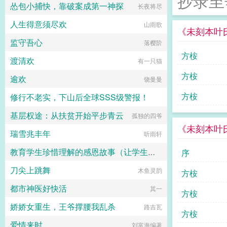
抄录至
怂包小捕快，靠破案成第一神探
长夜将尽
泳道之外的争斗越演越烈，飞鸟和鱼
相依相伴，江珊CP彼此扶持，终攀
人生得意须尽欢
山雨歌
高峰。...
《未刻本叶
监守吾心
落樱阶
方桉
渡清欢
有一只猫
方桉
逾欢
饶曼曼
方桉
修行不老实，下山后全球SSS级警报！
基层权途：从扶贫开始平步青云
孤独的四爷
叶少华
《未刻本叶
瑞雪兆丰年
听雨轩
教育学生珍惜理解的感恩故事（让学生受益一生的故事）
序
刀尖上跳舞
李占强 主编
木鱼灵韵
方桉
都市神医好快活
其一
方桉
娇娇女重生，王爷撑腰我乱杀
路吉瓦
方桉
爱情来时
刘富海编著