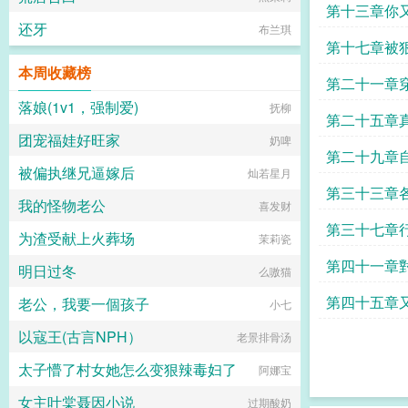
一件事情
第十三章你
还牙
布兰琪
沒一點想反
第十七章被
本周收藏榜
淚
第二十一章
落娘(1v1，强制爱)
抚柳
女人
第二十五章
团宠福娃好旺家
奶啤
第二十九章
被偏执继兄逼嫁后
灿若星月
揉胸
第三十三章
我的怪物老公
喜发财
第三十七章
为渣受献上火葬场
茉莉瓷
第四十一章
明日过冬
么嗷猫
第四十五章
老公，我要一個孩子
小七
怀里
以寇王(古言NPH）
老景排骨汤
太子懵了村女她怎么变狠辣毒妇了
阿娜宝
女主叶棠聂因小说
过期酸奶