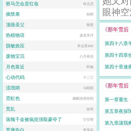
她又对
动，被迫转行做集资诈骗，最终落
驸马怎会是红妆
徐北溟
接把你送到帽子叔叔那里。这一世，
网。作为第一代艺术生，许志远是知
眼神空
我傻柱不傻了！...
识改变命运的代表，在他最迷茫的时
摘禁果
柿橙
刻，中国梦的提出，为他照亮前行的
道路。让他从原本只聚焦于小家的琐
顶级圣父
顾楚
碎事务局限于自家孩子教育问题的狭
《那年雪后
小格局中挣脱出来，以更加宏大的视
热植物语
迪克羊仔
野和格局，将中国梦的宏伟蓝图与少
第四十八章
年强则国强的深刻内涵深度融合，决
脱敏效应
幸运星star
定将办校育人作为奋斗终身的事业！
历经三十载，他们一起同乘改革春
第四十四章
废物宝贝
八月有信
风，共破时代巨浪！...
操穴
月色靠近
第四十章連
即枫
心动代码
十二三
《那年雪后
流氓哨
乌昭昭
霓虹色
糖醋排骨吃吗
第一章重生
荒乱
故得
第五章夜探
落魄千金被疯批强取豪夺了
廿廿呀
第九章讓我
荒唐告白
黑茉莉