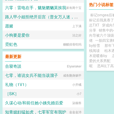
热门小说标签
六零：雷电在手，魑魅魍魉莫挨我
家有两个宝
标记omgea
路人甲小姐拒绝开后宫（普女万人迷，现言NP）
标记后我真香了
总TXT
穿成向
愿赌
咕咕勇者
上下满
分享
销售中的
小狗要是爱你
向导被六个顶级
治之好
佬
一胎四宝唐
霓虹色
糖醋排骨吃吗
by纷雪
那年
线阅读
枯木
木迎暖春by
最新更新
爱的犬系男配
合寢奇談
呢
恶A玩了高
Elyselaker
七零，谁说女兵不能当该溜子
咸鱼翻身躺平
礼物（1V1）
小开橘
［SK］
小7
久谋心动/和前任她小姨先婚后爱
柒殇祭
知青媳妇猛如虎，七零军官有我护
金金金沛