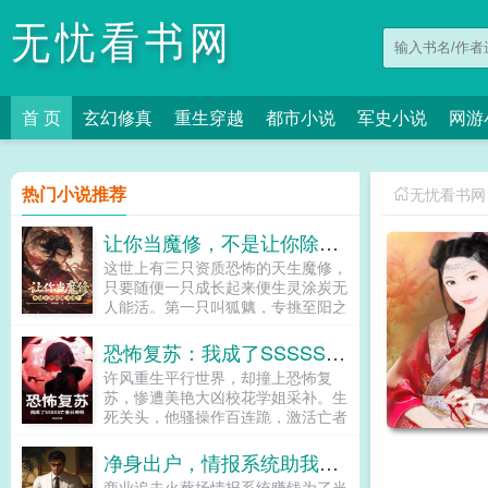
无忧看书网
首 页
玄幻修真
重生穿越
都市小说
军史小说
网游
热门小说推荐
无忧看书网
让你当魔修，不是让你除魔卫道！
这世上有三只资质恐怖的天生魔修，
只要随便一只成长起来便生灵涂炭无
人能活。第一只叫狐魑，专挑至阳之
体的男性为食，第二只叫邪噬，以女
性至阴之体为食，而我作为第三只，
恐怖复苏：我成了SSSSS亡者召唤师
也是魔修天赋最为强大的那只，却不
许风重生平行世界，却撞上恐怖复
仅不发扬魔道，反而以魔修身份立下
苏，惨遭美艳大凶校花学姐采补。生
血誓要斩杀世间一切魔修。只因我有
死关头，他骚操作百连跪，激活亡者
一根至阳灵根，只有斩杀魔修吸收魔
荣耀系统，化身SSSSS级亡者召唤
气才能不断变强，于是我当场选择忘
师！残血反杀？只是开始！杀神白起
净身出户，情报系统助我成首富
本。立志要在这九天十地荡尽魑魅！
听令！魔神吕布降临！倾国佳丽巾帼
多年以后，六界八荒为我上尊号楚
商业追夫火葬场情报系统赚钱为了当