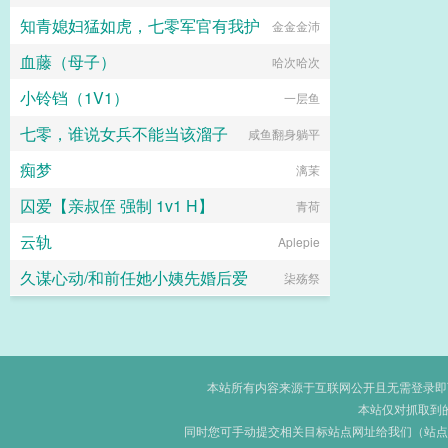
知青媳妇猛如虎，七零军官有我护
金金金沛
血藤（母子）
哈次哈次
小铃铛（1V1）
一层鱼
七零，谁说女兵不能当该溜子
咸鱼翻身躺平
痴梦
漓茉
囚爱【亲叔侄 强制 1v1 H】
青荷
云轨
Aplepie
久谋心动/和前任她小姨先婚后爱
柒殇祭
本站所有内容来源于互联网公开且无需登录即可获
本站仅对抓取到
同时您可手动提交相关目标站点网址给我们（站点