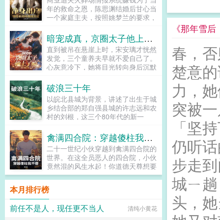
女帝，皆可驱使！齐天大圣？二郎真
圣。...
年的救命之恩，陈思渊结婚后甘心当
君？万古英灵诸天神魔，尽为我掌中
一个家庭主夫，按照姚梦兰的要求，
利刃！恐怖复苏？我才是这世间最大
让她在外面安心赚钱。结果回报他
《那年雪后
的恐怖！...
的，确实一纸离婚协议！你就是个窝
暗宠成真，京圈太子他上了瘾
囊废！寄生虫！吸我的血，耗我的青
春，否
直到被吊在悬崖上时，宋安璃才恍然
春！快签！叮每日情报系统激活！检
发觉，三个童养夫早就不爱自己了。
测到宿主当前婚姻状态极度恶劣，家
楚意的
心灰意冷下，她将目光转向身后沉默
庭地位岌岌可危，尊严已触底！新手
寡言的保镖周时淮，递出一纸协议。
任务触发立刻离婚！任务奖励离婚大
力，她
和我结婚，三年后给你一个亿。男人
破浪三十年
礼包一份。警告若宿主选择继续跪
垂眸掩住眼底暗涌，哑声应下好。没
舔，维持当前卑微状态，系统将即刻
以皖北县城为背景，讲述了出生于城
人知道，这位看似卑微的保镖，实则
突被一
解绑，并判定宿主为不可救药之废
乡结合部的郑自强县城的许志远和农
是京圈隐姓埋名的太子爷。他曾被她
物，永无翻身之日！离！必须离！姚
村的刘根，这三个80年代的新一
救于泥泞，自此甘愿俯首为臣，只为
「坚持
梦兰，你可别后悔后悔？我姚梦兰这
辈，从改革开放初期到党的十八大召
护她周全。后来。未婚夫一号跪着求
辈子做得最正确的一件事，就是和你
开，30年来不断为幸福生活而奋斗
禽满四合院：穿越傻柱我不傻
她回头，我爱的人自始至终都是你。
仍听话
这个废物离婚！几年后，陈思渊已经
的历程。80年代初，受国家广开就
未婚夫二号红着眼发疯，明明你该嫁
二十一世纪小伙穿越到禽满四合院的
成为了全球首富。姚梦兰跪着求陈思
业门路政策的影响，郑自强举家搬到
的人是我！未婚夫三号痛哭流涕，是
世界。在这全员恶人的四合院，小伙
步走到
渊回心转意老公我错了，我要怎么做
城里卖早饭因不拘一格降人才的政
我眼瞎，原谅我好不好？宋安璃却摸
竟然混的风生水起！你道德天尊想要
你才能回头...
策，给了他重打翻身仗的机会！也让
着自己微微凸起的小腹，冲身侧男人
道德绑架我？不好意思，我没有道
城ㄧ趟
他成为第一代保险代理人，见证了保
勾勾手指。就不怕我真的跑了？男人
德。你抠搜大帝闫富贵想要算计我？
险行业的辉煌。刘根是诈骗行业的缩
本月排行榜
将她揽入怀中，轻轻摩挲颈侧红痕。
不好意思，我可是锱铢必较。你盛世
头，她
影，因移动进入千家万户，他得以利
那你逃跑的时候，记得把我也带
白莲秦淮如想要饭盒？那你得考虑拿
用电信诈骗快速敛财，也因打击整治
前任不是人，现任更不当人
上。...
清纯小黄花
什么东西来和我交换！你绝世盗圣贾
利用短信息和网络诈骗犯罪的专项行
棒梗想要偷我东西？不好意思，我直