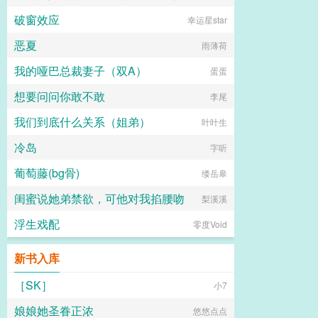
破窗效应
幸运星star
恶夏
雨薄荷
我的哑巴总裁妻子（双A）
蛋蛋
想要问问你敢不敢
李尾
我们到底什么关系（姐弟）
叶叶生
冷岛
字听
葡萄藤(bg骨)
缕岳皋
闺蜜说她弟禁欲，可他对我掐腰吻
梨溪溪
浮生戏配
零度Void
新书入库
［SK］
小7
娘娘她圣眷正浓
悠悠点点