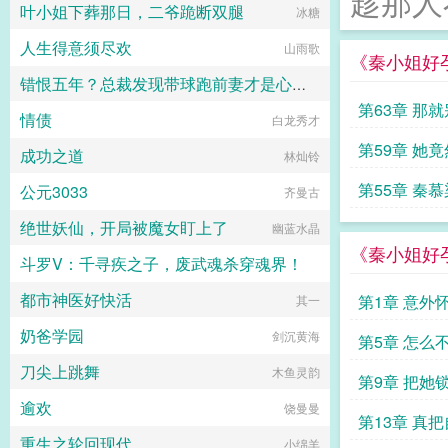
趁那人
叶小姐下葬那日，二爷跪断双腿
冰糖
世，她再不做任人宰割的羔羊！复仇
路上，她挖出了那些尘封往事，更牵
人生得意须尽欢
山雨歌
扯出皇室不为人知的惊天秘密。可偏
《秦小姐好
偏，那个传闻中散漫不羁的九王爷，
错恨五年？总裁发现带球跑前妻才是心头肉
却缠上了她。她倦怠垂眸裴砚舟，我
累了，不想再跟着你斗了。他却一把
第63章 那
情债
塞布丽娜
白龙秀才
将她揽入怀中，低笑无妨，我本就是
个闲散王爷，正好陪夫人闲散一
第59章 她
成功之道
林灿铃
生。...
第55章 秦
公元3033
齐曼古
绝世妖仙，开局被魔女盯上了
幽蓝水晶
《秦小姐好
斗罗V：千寻疾之子，废武魂杀穿魂界！
都市神医好快活
第1章 意外
星尘布偶
其一
奶爸学园
剑沉黄海
第5章 怎么
刀尖上跳舞
木鱼灵韵
第9章 把她
逾欢
饶曼曼
第13章 真
重生之轮回现代
小绵羊