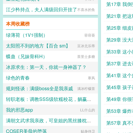
第17章 我
江少矜持点，夫人满级回归开挂了
不喜水的鱼
们
第21章 把
本周收藏榜
你回去
第25章 细
绿薄荷（1V1强制）
容容葵
第29章 没
太阳照不到的地方【百合 sm】
豆冰北乐蒂
第33章 这
蝶蛊（兄妹骨科H）
茶里士多糖
第37章 进
冰原求生：第一天，你就一身神器了？
不行
第41章 这
绿色的青春
奋斗小强
寒风
是谁家的啊
第45章 孩
规则怪谈：满级boss全是我亲戚
满冰柠檬茶
第49章 你
转职老板：调教SSS级软糯校花，躺赢成神
我的邪恶app
领带马里奥
LL什么的
第53章 爆
满朝文武求我亲政，可皇姐的黑丝膝枕和肥逼太舒服了
第57章 真
COSER美母的堕落
十六岁的阿宾
贴身侍卫