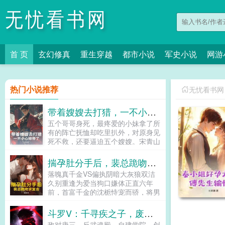
无忧看书网
首 页
玄幻修真
重生穿越
都市小说
军史小说
网游
热门小说推荐
无忧看书网
带着嫂嫂去打猎，一不小心称帝了
五个哥哥身死，最疼爱的小妹拿了所
有的阵亡抚恤却吃里扒外，对原身见
死不救，还要逼迫五个嫂嫂。宋青山
穿越而来，面对拿着地契逼迫离开的
小妹妹夫两人，怒扇耳光。最后带着
揣孕肚分手后，裴总跪吻求复合
五个嫂嫂冒着大雪离开，拖家带口露
落魄真千金VS偏执阴暗大灰狼双洁
宿在破庙之中。不过好在宋青山一开
久别重逢为爱当狗口嫌体正直六年
始就觉醒了宝箱系统，打猎能获得宝
前，首富千金的沈栀恃宠而骄，将男
箱，杀敌能获得宝箱。一头雪兔一个
人踩在脚下。裴行之啊，就是条烦人
白银宝箱，一头猛虎一个黄金宝箱。
的狗。可这条狗却爬上金字塔极端，
斗罗V：千寻疾之子，废武魂杀穿魂界！
宝箱之中功法武器食物工具应有尽
成了京市最瞩目耀眼的存在。而她，
有，从破庙修缮成家，入住县里大
敌对唐三，反武魂殿，自建学院，创