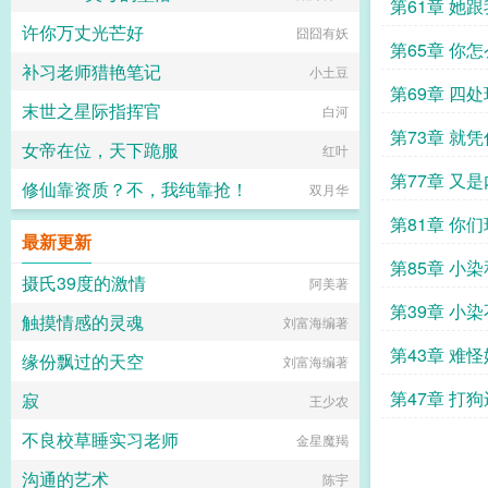
东西
第61章 她
许你万丈光芒好
囧囧有妖
第65章 你
补习老师猎艳笔记
小土豆
第69章 四
末世之星际指挥官
白河
第73章 就
女帝在位，天下跪服
红叶
第77章 又
修仙靠资质？不，我纯靠抢！
双月华
第81章 你
最新更新
秦慕染
第85章 小
摄氏39度的激情
阿美著
第39章 小
触摸情感的灵魂
刘富海编著
第43章 难
缘份飘过的天空
刘富海编著
呢
第47章 打
寂
王少农
不良校草睡实习老师
金星魔羯
沟通的艺术
陈宇