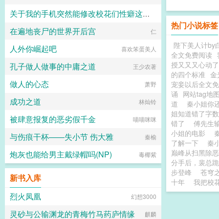
关于我的手机突然能修改校花们性癖这回事
热门小说标签
在遍地丧尸的世界开后宫
晨曦之主
仁
陛下美人计by
人外你崛起吧
喜欢笨蛋美人
全文免费阅读
授又又又心动了
孔子做人做事的中庸之道
王少农著
的四个标准
金
做人的心态
宠妾以后全文免
萧野
诵
网站tag地
成功之道
林灿铃
道
秦小姐你
姐知道错了字
被肆意报复的恶劣假千金
喵喵咪咪
错了
傅先生
小姐的电影
与伤痕干杯——失小节 伤大雅
秦榆
了解一下
秦
巅峰从扫黑除恶
炮灰也能给男主戴绿帽吗(NP)
毒椰紫
分手后，裴总跪
步登峰
苍穹
新书入库
十年
我把校
烈火凤凰
幻想3000
灵砂与公输渊龙的青梅竹马药庐情缘
麒麟