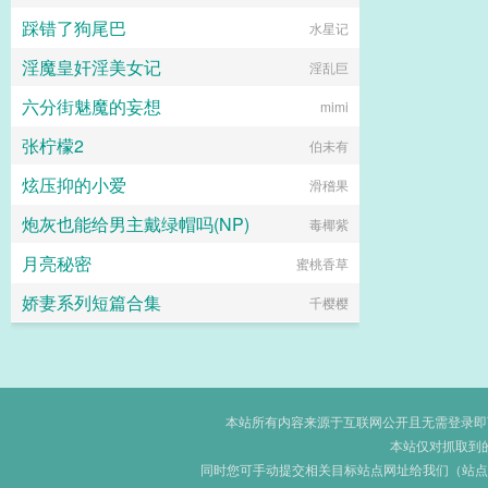
踩错了狗尾巴
水星记
淫魔皇奸淫美女记
淫乱巨
六分街魅魔的妄想
mimi
张柠檬2
伯未有
炫压抑的小爱
滑稽果
炮灰也能给男主戴绿帽吗(NP)
毒椰紫
月亮秘密
蜜桃香草
娇妻系列短篇合集
千樱樱
本站所有内容来源于互联网公开且无需登录即可获
本站仅对抓取到
同时您可手动提交相关目标站点网址给我们（站点