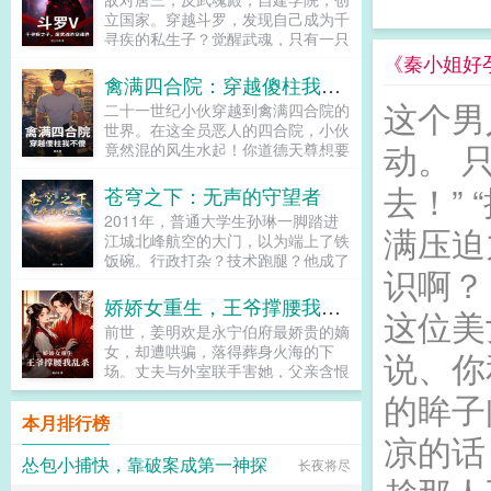
却从千金大小姐变成了落魄娱记他站
院，一步步带着嫂子过上安稳日子。
立国家。穿越斗罗，发现自己成为千
在高位，冷眼嘲弄她的狼狈求我，赏
然而时局动荡，乱世已至，宋青山被
寻疾的私生子？觉醒武魂，只有一只
你口饭吃。看着他眼里的仇恨，沈栀
迫拿起长刀，开始保护家园。杀蛮夷
弱小的蜥蜴，先天魂力也只有一级？
《秦小姐好
默默把宝贝女儿藏到身后这个爹，不
将领得钻石宝箱，杀王得紫极宝箱，
惨遭抛弃，武魂殿派人暗中袭击，还
禽满四合院：穿越傻柱我不傻
要也罢！可当她给女儿物色新爹时，
最后更是开出传国玉玺。手持传国玉
要将我全村灭门？家传武器，养父送
这个男
那个衿贵阴鸷的男人又疯了。他将她
二十一世纪小伙穿越到禽满四合院的
玺，高坐龙椅之上，宋青山喃喃一
我一把银制长枪，这把长枪竟然是？
堵在墙角，眼睛通红不管是谁的孩
世界。在这全员恶人的四合院，小伙
句。我就是个打猎的，没想当皇帝
系统加持，没有！随身秘籍，也没
子，你们都是我的！你说的没错，我
动。 
竟然混的风生水起！你道德天尊想要
啊！...
有！戒指里的老爷爷，更没有！看我
就是你的狗。求求你，别不要我沈栀
道德绑架我？不好意思，我没有道
如何绝境逆袭，凭一己之力在斗罗大
叹气裴总，请自重。哪有人上赶着当
去！”
德。你抠搜大帝闫富贵想要算计我？
苍穹之下：无声的守望者
陆上杀出重围，铸就属于自己的传
狗的！...
不好意思，我可是锱铢必较。你盛世
奇！...
2011年，普通大学生孙琳一脚踏进
白莲秦淮如想要饭盒？那你得考虑拿
满压迫
江城北峰航空的大门，以为端上了铁
什么东西来和我交换！你绝世盗圣贾
饭碗。行政打杂？技术跑腿？他成了
棒梗想要偷我东西？不好意思，我直
识啊？
大国重器的一个不起眼的守望者。这
接把你送到帽子叔叔那里。这一世，
不是谍战片，这是中国军工最真实的
娇娇女重生，王爷撑腰我乱杀
我傻柱不傻了！...
这位美
无声战场！行政流程外协合同网络端
前世，姜明欢是永宁伯府最娇贵的嫡
口处处是暗藏的杀机。从青涩菜鸟到
女，却遭哄骗，落得葬身火海的下
说、你
国安关键眼线，孙琳在平凡的岗位
场。丈夫与外室联手害她，父亲含恨
上，用最硬的脊梁，守护着最尖端的
病逝，家财尽数被夺。而她，成了他
的眸子
锋芒。十四年风云激荡。看守望者如
们青云路上的垫脚石。重生归来，她
何在苍穹之下，以忠诚为甲，智慧为
本月排行榜
冷眼睨尽仇人丑态虚伪丈夫求复合？
凉的话
刃，在没有硝烟的战争中，铸就捍卫
一把火烧了他的前程！恶毒绿茶装可
长空的钢铁长城！大国崛起背后，是
怂包小捕快，靠破案成第一神探
长夜将尽
怜？当众撕开她的假面目！心机婶婶
千万个无声的她。...
耍手段？反手推她进自己的坑！这一