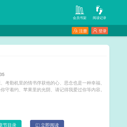
会员书架
阅读记录
注册
登录
35
恋、考勤机里的情书俘获他的心、思念也是一种幸福、
为你守着约、苹果里的光阴、请记得我爱过你等内容。
章节目录
立即阅读