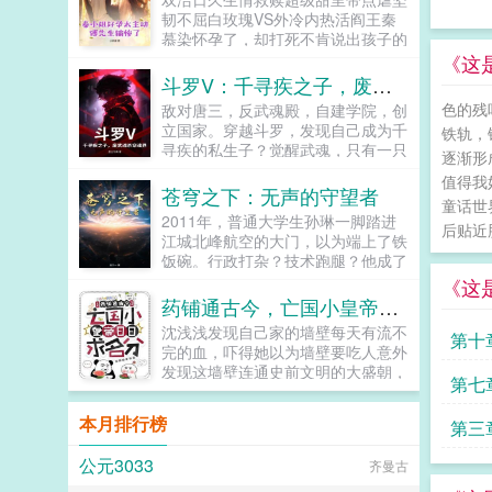
一把火烧了他的前程！恶毒绿茶装可
韧不屈白玫瑰VS外冷内热活阎王秦
怜？当众撕开她的假面目！心机婶婶
慕染怀孕了，却打死不肯说出孩子的
耍手段？反手推她进自己的坑！这一
父亲是谁。她寄人篱下受尽摧残折
《这
世，她再不做任人宰割的羔羊！复仇
磨，被压着去医院打胎。终于，被打
斗罗V：千寻疾之子，废武魂杀穿魂界！
路上，她挖出了那些尘封往事，更牵
的浑身青紫的她见到了那张冰冷的
扯出皇室不为人知的惊天秘密。可偏
色的残
敌对唐三，反武魂殿，自建学院，创
脸。傅平洲见到她的第一面，却言语
偏，那个传闻中散漫不羁的九王爷，
立国家。穿越斗罗，发现自己成为千
铁轨，
冰冷。这孩子，你是自己打，还是我
却缠上了她。她倦怠垂眸裴砚舟，我
寻疾的私生子？觉醒武魂，只有一只
给你打？秦慕染知道这个男人是自己
逐渐形
累了，不想再跟着你斗了。他却一把
弱小的蜥蜴，先天魂力也只有一级？
解决困境的唯一办法，所以死皮赖脸
值得我
将她揽入怀中，低笑无妨，我本就是
惨遭抛弃，武魂殿派人暗中袭击，还
苍穹之下：无声的守望者
追在他身边。傅平洲这个高枝，她攀
个闲散王爷，正好陪夫人闲散一
童话世
要将我全村灭门？家传武器，养父送
定了。为了继续查清楚家人遇害的真
2011年，普通大学生孙琳一脚踏进
生。...
我一把银制长枪，这把长枪竟然是？
后贴近
相，为了将秦家的老宅子拿回来，她
江城北峰航空的大门，以为端上了铁
系统加持，没有！随身秘籍，也没
在傅家四处周旋，可绑架与暗杀接踵
饭碗。行政打杂？技术跑腿？他成了
有！戒指里的老爷爷，更没有！看我
而来，她查清真相的路上充满了阻
大国重器的一个不起眼的守望者。这
《这
如何绝境逆袭，凭一己之力在斗罗大
碍。后来，她九死一生产下孩子，傅
不是谍战片，这是中国军工最真实的
药铺通古今，亡国小皇帝日日求名分
陆上杀出重围，铸就属于自己的传
家也替她拿回了老宅子，可她处心积
无声战场！行政流程外协合同网络端
奇！...
沈浅浅发现自己家的墙壁每天有流不
虑接近傅家的目的被揭穿，猝不及防
第十
口处处是暗藏的杀机。从青涩菜鸟到
完的血，吓得她以为墙壁要吃人意外
的转变令傅平洲怒不可遏。秦慕染，
国安关键眼线，孙琳在平凡的岗位
发现这墙壁连通史前文明的大盛朝，
你不择手段靠近我，又突然抛弃我，
上，用最硬的脊梁，守护着最尖端的
第七
因此，她认识一位少年皇帝皇帝所在
你玩狗呢？我爱上你了，我不允许你
锋芒。十四年风云激荡。看守望者如
雍城六国诸侯围困，天降大雨，又接
离开。他将人发了疯一般囚在别墅，
何在苍穹之下，以忠诚为甲，智慧为
本月排行榜
第三
干旱，时疫横行百姓十不存一，易子
可奈何秦慕染去意已决。他不得不跪
刃，在没有硝烟的战争中，铸就捍卫
而食小皇帝走投无路，跪求祖宗降下
地求饶，你要实在想死，我陪你一起
长空的钢铁长城！大国崛起背后，是
公元3033
他的
齐曼古
仙药，食物和水拯救万民沈浅浅大手
好不好？只要我们在一起，生死都可
千万个无声的她。...
一挥准小皇帝祖宗在上，小子砚卿以