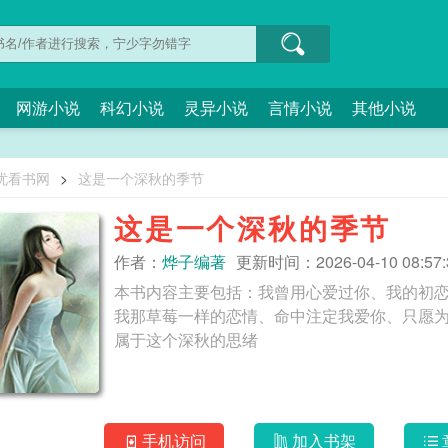
网游小说
科幻小说
灵异小说
言情小说
其他小说
忧看书网
>
这是一个深秋的季节
这是一个深秋的季节
作者：
烨子编著
更新时间：2026-04-10 08:57:
本书内容主要包括：我曾用心爱过你、我的初
我那草莓一样的恋情、命中注定我爱你、只愿
属于这个深秋的思绪
手机访问
加入书架