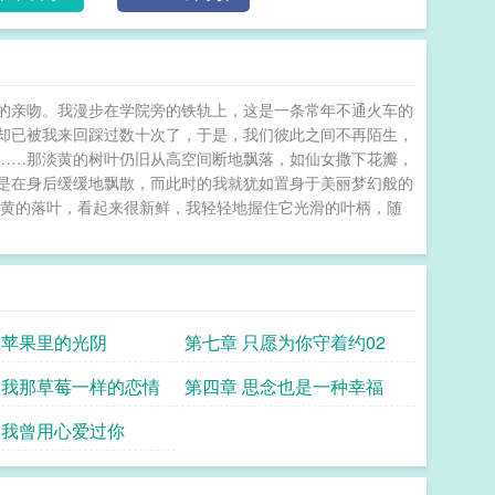
的亲吻。我漫步在学院旁的铁轨上，这是一条常年不通火车的
却已被我来回踩过数十次了，于是，我们彼此之间不再陌生，
……那淡黄的树叶仍旧从高空间断地飘落，如仙女撒下花瓣，
是在身后缓缓地飘散，而此时的我就犹如置身于美丽梦幻般的
金黄的落叶，看起来很新鲜，我轻轻地握住它光滑的叶柄，随
 苹果里的光阴
第七章 只愿为你守着约02
 我那草莓一样的恋情
第四章 思念也是一种幸福
 我曾用心爱过你