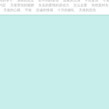
秋的季节
深秋的思念
听不到的爱语
甜蜜的沉浸
守住爱情
守
约定
天使受伤的翅膀
失去的爱情的原动力
怎么去爱
坦然面对失
天使的心跳
守候
忠诚的情感
十月的婚礼
天使的悲伤