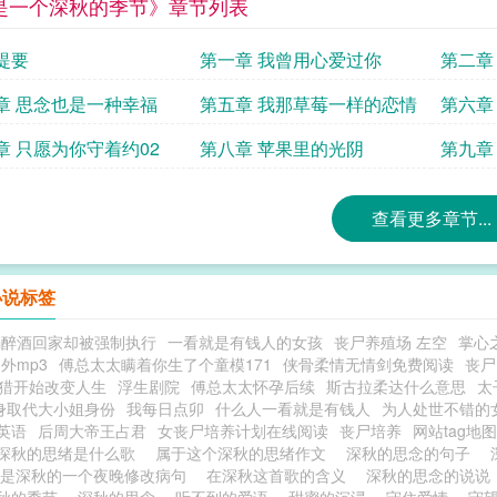
是一个深秋的季节》章节列表
提要
第一章 我曾用心爱过你
第二章
章 思念也是一种幸福
第五章 我那草莓一样的恋情
第六章
章 只愿为你守着约02
第八章 苹果里的光阴
第九章
查看更多章节...
小说标签
喝醉酒回家却被强制执行
一看就是有钱人的女孩
丧尸养殖场 左空
掌心
外mp3
傅总太太瞒着你生了个童模171
侠骨柔情无情剑免费阅读
丧尸
打猎开始改变人生
浮生剧院
傅总太太怀孕后续
斯古拉柔达什么意思
太
身取代大小姐身份
我每日点卯
什么人一看就是有钱人
为人处世不错的
英语
后周大帝王占君
女丧尸培养计划在线阅读
丧尸培养
网站tag地图
深秋的思绪是什么歌
属于这个深秋的思绪作文
深秋的思念的句子
这是深秋的一个夜晚修改病句
在深秋这首歌的含义
深秋的思念的说