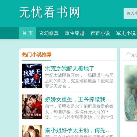
无忧看书网
首 页
玄幻修真
重生穿越
都市小说
军史小说
热门小说推荐
无
洪荒之我翻天覆地了
世纪大战即将开始，一场阴谋与布局
之间的对决，究竟谁输谁赢？他就是
要逆天改命...
娇娇女重生，王爷撑腰我乱杀
前世，姜明欢是永宁伯府最娇贵的嫡
女，却遭哄骗，落得葬身火海的下
场。丈夫与外室联手害她，父亲含恨
病逝，家财尽数被夺。而她，成了他
们青云路上的垫脚石。重生归来，她
秦小姐好孕太主动，傅先生输惨了
冷眼睨尽仇人丑态虚伪丈夫求复合？
双洁日久生情救赎超级甜里带点虐坚