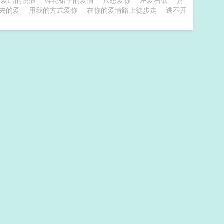
望爱给的伤痕
碎花裙子的爱情
只想爱你
左爱右欲
月
去的爱
用我的方式爱你
在你的爱情路上徒步走
逃不开