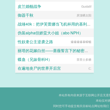
皮兰婚舰战争
Gustatif
御器千秋
房顶晒太阳
战锤40k：把伊芙蕾娜当飞机杯用的基利曼才不要成为大不净者的飞机杯
伪装alpha但娇蛮大小姐（abo NPH）
玛尔加尼斯
性奴隶公主逆袭之路
爆爆爆爆暴蝾螈
x最喜欢码字
丽塔的花嫁白丝——蔷薇誓言下的秘密纵情
蝶蛊（兄妹骨科H）
茶里士多糖
ZENOVA
在遍地丧尸的世界开后宫
仁
本站所有内容来源于互联网公开且无需登录
本站仅对
同时您可手动提交相关目标站点网址给我们