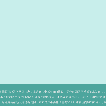
即可获取的网页内容，本站爬虫遵循robots协议，若您的网站不希望被本站爬虫抓取，可
抓取到的内容由程序自动进行排版处理再展现，不涉及更改内容，不针对任何内容表述
（站点内容必须允许游客访问，本站爬虫不会抓取需要登录后才展现内容的站点），