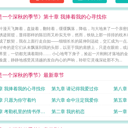
是一个深秋的季节》第十章 我捧着我的心寻找你
叶漫天飞舞着，盘旋着，翻转着，缓缓飘落，降临，与大地来了一个亲密
锈迹斑驳，显得那样的陈旧而又朴实无华，然而，铁轨上那一排排的枕木
成了默契，我在上面行走自如——细细长长的延伸到远处，交汇成为一点
好奇的是它们从未飘落到我的头部，以至于我的肩膀上，只是在眼前，或
界里，一切都充满着期待…… 小心地弯下身子，捡起一片刚刚才落地的
脸庞，静静地感受其清越的发自内心的声响，聆听它灵魂深处那不为...
是一个深秋的季节》最新章节
章 我捧着我的心寻找你
第九章 请记得我爱过你
第八章
章 只愿为你守着约
第六章 命中注定我爱你
第五章
章 考勤机里的情书俘获
第二章 我的初恋
第一章
心