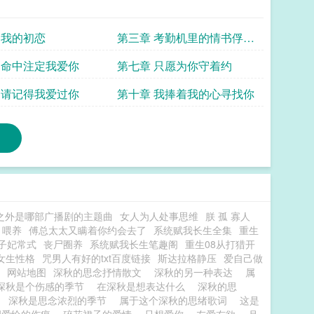
 我的初恋
第三章 考勤机里的情书俘获
他的心
 命中注定我爱你
第七章 只愿为你守着约
 请记得我爱过你
第十章 我捧着我的心寻找你
之外是哪部广播剧的主题曲
女人为人处事思维
朕 孤 寡人
 喂养
傅总太太又瞒着你约会去了
系统赋我长生全集
重生
子妃常式
丧尸圈养
系统赋我长生笔趣阁
重生08从打猎开
女生性格
咒男人有好的txt百度链接
斯达拉格静压
爱自己做
网站地图
深秋的思念抒情散文
深秋的另一种表达
属
深秋是个伤感的季节
在深秋是想表达什么
深秋的思
说
深秋是思念浓烈的季节
属于这个深秋的思绪歌词
这是