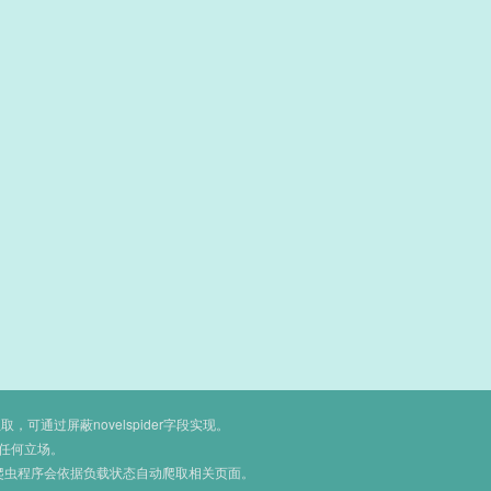
通过屏蔽novelspider字段实现。
任何立场。
爬虫程序会依据负载状态自动爬取相关页面。