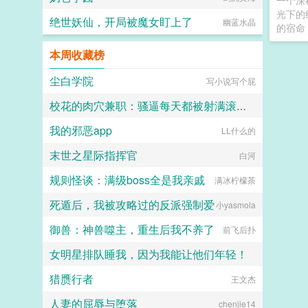
一个深
光下的
绝世妖仙，开局被魔女盯上了
幽蓝水晶
的宿命
本周收藏榜
尘白学院
写小说写个屁
校花的肉穴兼职：骚逼每天都被射满滚烫浓精
我的邪恶app
LL什么的
lkudgbk
末世之星际指挥官
白河
规则怪谈：满级boss全是我亲戚
满冰柠檬茶
死遁后，我被攻略过的反派强制爱
小yasmola
御兽：神兽噬主，重生后我不养了
前飞后扑
女明星排队睡我，因为我能让他们年轻！
猎赝行者
王文杰
欢欢
人妻的屈辱与堕落
chenjie14