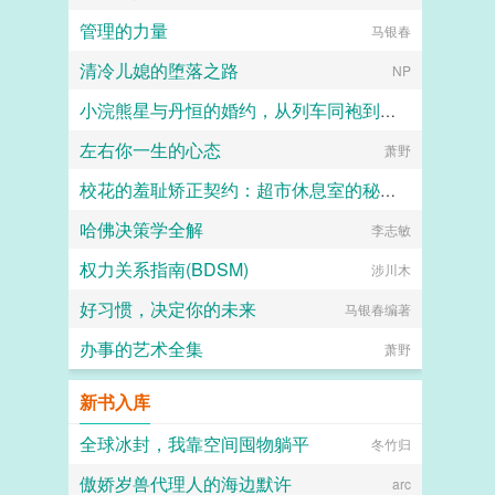
管理的力量
马银春
清冷儿媳的堕落之路
NP
小浣熊星与丹恒的婚约，从列车同袍到一世伴侣
左右你一生的心态
麒麟
萧野
校花的羞耻矫正契约：超市休息室的秘密管教
哈佛决策学全解
猫舍管理员
李志敏
权力关系指南(BDSM)
涉川木
好习惯，决定你的未来
马银春编著
办事的艺术全集
萧野
新书入库
全球冰封，我靠空间囤物躺平
冬竹归
傲娇岁兽代理人的海边默许
arc