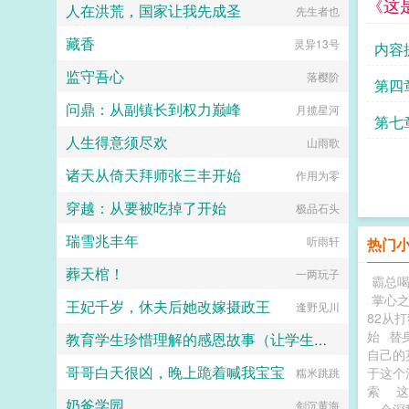
以。再后来，秦慕染走了，傅平洲疯
《这
人在洪荒，国家让我先成圣
先生者也
血为敬！沈浅浅混账，你祖宗不吸
了。他不许任何人提起秦慕染的名
血！小皇帝那，那，孤身娇体软，以
字，甚至将她的所有东西全部扔了出
藏香
灵异13号
身相许，如何？...
内容
去。他守着那个她拿命换来的孩子，
生不如死，只好带娃追妻...
监守吾心
落樱阶
第四
问鼎：从副镇长到权力巅峰
月揽星河
第七
人生得意须尽欢
山雨歌
诸天从倚天拜师张三丰开始
作用为零
穿越：从要被吃掉了开始
极品石头
瑞雪兆丰年
听雨轩
热门
葬天棺！
一两玩子
霸总
掌心之
王妃千岁，休夫后她改嫁摄政王
逢野见川
82从
始
替
教育学生珍惜理解的感恩故事（让学生受益一生的故事）
自己的
哥哥白天很凶，晚上跪着喊我宝宝
于这个
李占强 主编
糯米跳跳
索
奶爸学园
剑沉黄海