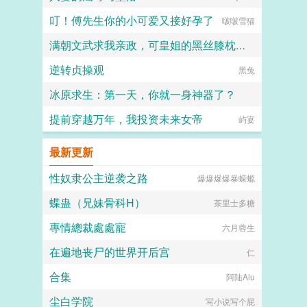
叮！傅先生你的小可爱又接好孕了
啵啵雪猫
满朝文武求我亲政，可皇姐的黑丝膝枕和肥逼太舒服了
逆转贞操观
十六岁的阿宾
黑兔
冰原求生：第一天，你就一身神器了？
提前穿越万年，我投资未来女帝
奋斗小强
屿宴
最新更新
性奴隶公主逆袭之路
爆爆爆爆暴蝾螈
蝶蛊（兄妹骨科H）
茶里士多糖
專情總裁處處寵
六月蓉生
在遍地丧尸的世界开后宫
仁
合集
阿陆Alu
尘白学院
写小说写个屁