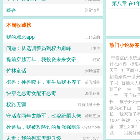
的几个态度
第八章 在1
藏香
灵异13号
孩子的视力
本周收藏榜
我的邪恶app
LL什么的
热门小说标签
问鼎：从选调警员到权力巅峰
叶少华
带着皮的系统
提前穿越万年，我投资未来女帝
屿宴
什么内容
捉影
竹林童话
天子
社区商业
刘烨编著
朝退婚换一世安
御兽：神兽噬主，重生后我不养了
前飞后扑
了吗
首辅大人
孩子的一生
快穿之恶毒女配不恶毒
海棠花开
一生
开启孩
长
孩子开始
权路无疆
斟酒须满十分
级勐龙下山
长
我家孩子
守活寡两年去随军，改嫁绝嗣大佬
糖煵五加
100个关键
小
死遁后，我被攻略过的反派强制爱
谦
重生200
小yasmola
城！
另类修
末世：我的列车无限升级
尘封的记忆1