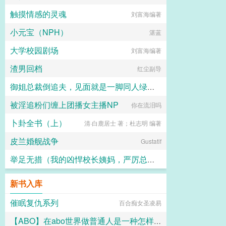
触摸情感的灵魂
刘富海编著
小元宝（NPH）
湛蓝
大学校园剧场
刘富海编著
渣男回档
红尘副导
御姐总裁倒追夫，见面就是一脚同人绿帽短篇之李涛的幻想
被淫追粉们缠上团播女主播NP
你在流泪吗
giotto0086
卜卦全书（上）
清·白鹿居士 著；杜志明 编著
皮兰婚舰战争
Gustatif
举足无措（我的凶悍校长姨妈，严厉总裁妈妈，武斗派体育老师被学弟逐一攻陷）
团长
新书入库
催眠复仇系列
百合痴女圣凌易
【ABO】在abo世界做普通人是一种怎样的体验