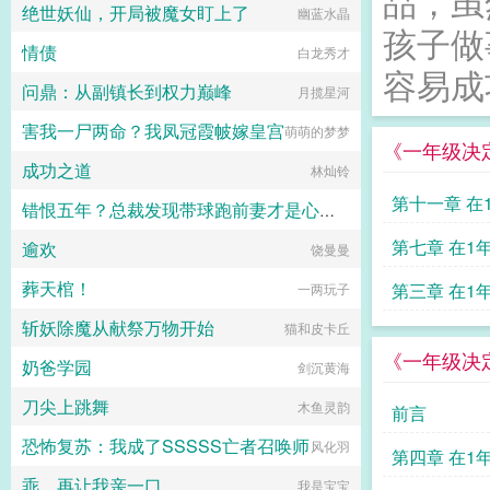
品，虽
绝世妖仙，开局被魔女盯上了
幽蓝水晶
解决困境的唯一办法，所以死皮赖脸
孩子做
追在他身边。傅平洲这个高枝，她攀
情债
白龙秀才
定了。为了继续查清楚家人遇害的真
容易成
相，为了将秦家的老宅子拿回来，她
问鼎：从副镇长到权力巅峰
月揽星河
在傅家四处周旋，可绑架与暗杀接踵
而来，她查清真相的路上充满了阻
害我一尸两命？我凤冠霞帔嫁皇宫
萌萌的梦梦
碍。后来，她九死一生产下孩子，傅
《一年级决
家也替她拿回了老宅子，可她处心积
成功之道
林灿铃
虑接近傅家的目的被揭穿，猝不及防
的转变令傅平洲怒不可遏。秦慕染，
第十一章 在
错恨五年？总裁发现带球跑前妻才是心头肉
你不择手段靠近我，又突然抛弃我，
你玩狗呢？我爱上你了，我不允许你
的生活好习
第七章 在1
逾欢
塞布丽娜
饶曼曼
离开。他将人发了疯一般囚在别墅，
可奈何秦慕染去意已决。他不得不跪
拉彻底告别
葬天棺！
第三章 在1
一两玩子
地求饶，你要实在想死，我陪你一起
好不好？只要我们在一起，生死都可
斩妖除魔从献祭万物开始
结学习良方
猫和皮卡丘
以。再后来，秦慕染走了，傅平洲疯
了。他不许任何人提起秦慕染的名
《一年级决
奶爸学园
剑沉黄海
字，甚至将她的所有东西全部扔了出
去。他守着那个她拿命换来的孩子，
刀尖上跳舞
木鱼灵韵
生不如死，只好带娃追妻...
前言
恐怖复苏：我成了SSSSS亡者召唤师
风化羽
第四章 在1
乖，再让我亲一口
我是宝宝