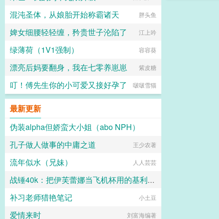
混沌圣体，从娘胎开始称霸诸天
胖头鱼
婢女细腰轻轻缠，矜贵世子沦陷了
江上吟
绿薄荷（1V1强制）
容容葵
漂亮后妈要翻身，我在七零养崽崽
紫皮糖
叮！傅先生你的小可爱又接好孕了
啵啵雪猫
最新更新
伪装alpha但娇蛮大小姐（abo NPH）
孔子做人做事的中庸之道
x最喜欢码字
王少农著
流年似水（兄妹）
人人芸芸
战锤40k：把伊芙蕾娜当飞机杯用的基利曼才不要成为大不净者的飞机杯
补习老师猎艳笔记
玛尔加尼斯
小土豆
爱情来时
刘富海编著