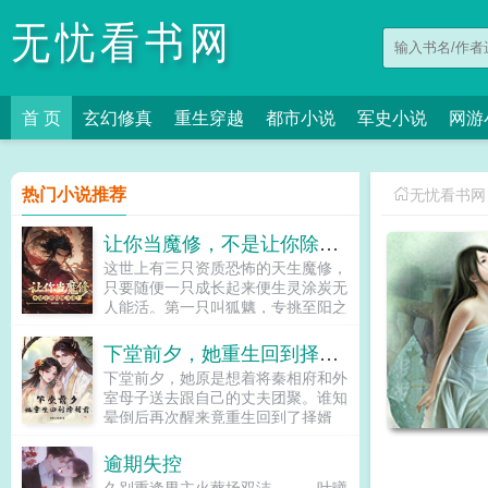
无忧看书网
首 页
玄幻修真
重生穿越
都市小说
军史小说
网游
热门小说推荐
无忧看书网
让你当魔修，不是让你除魔卫道！
这世上有三只资质恐怖的天生魔修，
只要随便一只成长起来便生灵涂炭无
人能活。第一只叫狐魑，专挑至阳之
体的男性为食，第二只叫邪噬，以女
性至阴之体为食，而我作为第三只，
下堂前夕，她重生回到择婿前
也是魔修天赋最为强大的那只，却不
下堂前夕，她原是想着将秦相府和外
仅不发扬魔道，反而以魔修身份立下
室母子送去跟自己的丈夫团聚。谁知
血誓要斩杀世间一切魔修。只因我有
晕倒后再次醒来竟重生回到了择婿
一根至阳灵根，只有斩杀魔修吸收魔
前！前世她为此付出一切的‘良人’，
气才能不断变强，于是我当场选择忘
对她从来只有百般算计！如今她将之
逾期失控
本。立志要在这九天十地荡尽魑魅！
舍弃，却换来他的痴情纠缠！可笑，
多年以后，六界八荒为我上尊号楚
久别重逢男主火葬场双洁 叶曦