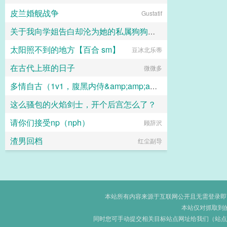
皮兰婚舰战争
青鱼非鱼
Gustatif
关于我向学姐告白却沦为她的私属狗狗这档事
太阳照不到的地方【百合 sm】
豆冰北乐蒂
light
在古代上班的日子
微微多
多情自古（1v1，腹黑内侍&amp;amp;amp;咸鱼皇后）
这么骚包的火焰剑士，开个后宫怎么了？
放开那个豆沙包
请你们接受np（nph）
断理理
顾辞沢
渣男回档
红尘副导
本站所有内容来源于互联网公开且无需登录即可获
本站仅对抓取到
同时您可手动提交相关目标站点网址给我们（站点