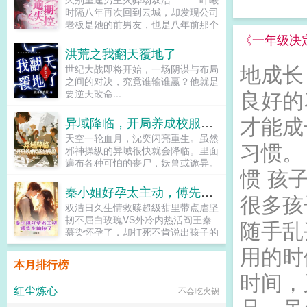
可悲！她毅然转身携手那执拗守护她
圣。...
时隔八年再次回到云城，却发现公司
两世的‘傻子’！...
老板是她的前男友，也是八年前那个
没能出生的孩子的生物学父亲。她步
《一年级决
步为营，再次靠近，即便是自轻自
洪荒之我翻天覆地了
贱，也要留在裴翊身边，只为查出当
地成长
世纪大战即将开始，一场阴谋与布局
年的真相，还死去的父亲一个清
之间的对决，究竟谁输谁赢？他就是
白。 八年未见的前女友再次出
良好的
要逆天改命...
现，裴翊头顶上绿油油的光若隐若
现。 一场精心准备的出轨戏码，
才能成
异域降临，开局养成校服嫩模组
他们分手的不算体面。他处处为难，
可没想到叶曦却主动靠近，甚至沦为
天空一轮血月，沈奕闪亮重生。虽然
习惯。
被包养的情人也心甘情愿。 裴翊
邪神操纵的异域很快就会降临。里面
恨极了她，可看见叶曦对那个男人
遍布各种可怕的丧尸，妖兽或诡异。
惯 孩
笑，他再也忍不住发疯，失控，把人
沈奕却丝毫不慌，因为他拥有一种特
藏得严严实实。 叶曦就像拴着裴
殊能力，能冒充任何生物的金手指！
秦小姐好孕太主动，傅先生输惨了
很多孩
翊的那根线，只要松一松手，裴翊就
开局他就飞快发育，还为拯救人类的
双洁日久生情救赎超级甜里带点虐坚
会回到她的手里。 当年的遮羞布
大业，养成一对漂亮的校服嫩模组。
韧不屈白玫瑰VS外冷内热活阎王秦
随手乱
被扯破，血淋淋的真相摊开摆在他们
等他横空出世，残酷末世的画风就此
慕染怀孕了，却打死不肯说出孩子的
面前。叶曦亲手把证据扎在裴翊的心
改变。不仅仅尸皇成他手下。妖兽喊
父亲是谁。她寄人篱下受尽摧残折
上，恨意裹挟着全身。裴翊，我祝你
用的时
他主人，就连诡异们都纷纷做起了他
磨，被压着去医院打胎。终于，被打
长命百岁，一生孤家寡人！ 裴翊
安排的系统任务。邪神（震恐）这世
本月排行榜
的浑身青紫的她见到了那张冰冷的
失了心智，红着眼睛跪在她面前，曦
时间，
道我已经看不懂了...
脸。傅平洲见到她的第一面，却言语
曦，我错了，我用一辈子赎罪好不
红尘炼心
不会吃火锅
冰冷。这孩子，你是自己打，还是我
好？你看我一眼好不好？...
给你打？秦慕染知道这个男人是自己