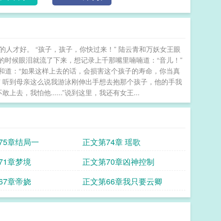
QQ3218389627（加戚哥，带你飞）关注子戚新
人才好。 “孩子，孩子，你快过来！” 陆云青和万妖女王眼
时候眼泪就流了下来，想记录上千那嘴里喃喃道：“音儿！”
和道：“如果这样上去的话，会损害这个孩子的寿命，你当真
 听到母亲这么说我游泳刚伸出手想去抱那个孩子，他的手我
，我怕他......”说到这里，我还有女王...
75章结局一
正文第74章 瑶歌
71章梦境
正文第70章凶神控制
67章帝娆
正文第66章我只要云卿