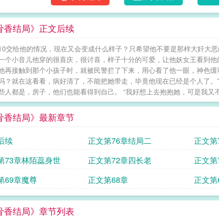
泉。简介无能，请看正文，我爱你们哦！戚哥作者：
书《少夫人有毒》 透骨香
骨香结局》正文后续
10交给他的情况，现在又会变成什么样子？只希望他不要是那样大奸大恶的
一个小音儿他穿的很喜庆，很讨喜，样子十分的可爱，让他妖女王看到他的
他再接触到那个小孩子时，就被民警拦了下来，用心看了他一眼，神色缓
吗？就在这看看，病好清了，不能把她带走，毕竟他现在已经是个人了。”
些人都是，房子，他们也能看得到自己。 “我好想上去抱抱她，可是我又不敢上去
骨香结局》最新章节
后续
正文第76章结局二
正文第
第73章林陌蕊身世
正文第72章四长老
正文第
第69章魔尊
正文第68章
正文第
骨香结局》章节列表