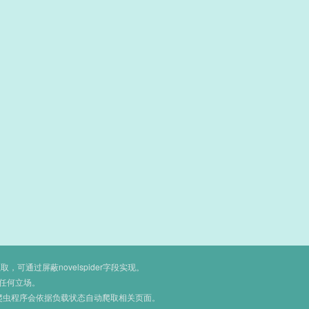
通过屏蔽novelspider字段实现。
任何立场。
爬虫程序会依据负载状态自动爬取相关页面。