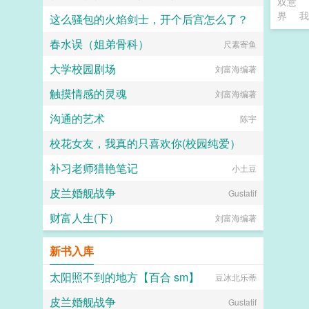
双意
界
我
这么骚包的火焰剑士，开个后宫怎么了？
春水误（姐弟骨科）
尺素寄鱼
断理理
大学校园剧场
刘富海编著
触摸情感的灵魂
刘富海编著
沟通的艺术
陈宇
校花女友，我真的只喜欢你(校园纯爱）
补习老师猎艳笔记
小土豆
怪井
皮兰婚舰战争
Gustatif
财富人生(下）
刘富海编著
新书入库
太阳照不到的地方【百合 sm】
豆冰北乐蒂
皮兰婚舰战争
Gustatif