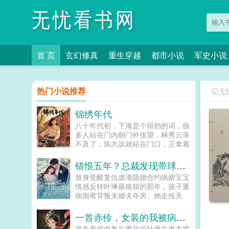
无忧看书网
首 页
玄幻修真
重生穿越
都市小说
军史小说
热门小说推荐
无
锦绣年代
八十年代初，下海是个得劲的词，很
多人站在门内朝门外张望，林秀云等
不及了，陈志远就站在门口，正拿着
块抹布擦他那辆崭新的二八永久自行
车的大梁，擦得锃亮，映着灯光晃
错恨五年？总裁发现带球跑前妻才是心头肉
眼。票子要足，路子嘛…哥有！...
替身觉醒复仇虐渣隐婚合约病娇宝宝
情感反转叶琳最狼狈的那年，孩子重
病闺蜜背叛未婚夫夺房。她走投无
路，踏上夜夜陪陌生男人的不归路却
不知那人竟是曾被她亲手抛弃的前任
一首赤伶，女装的我被病娇师姐盯上了
林司辰。他冷眼看着她挣扎沦陷绝
肩负着戏曲复兴重担的叶澈在更衣室