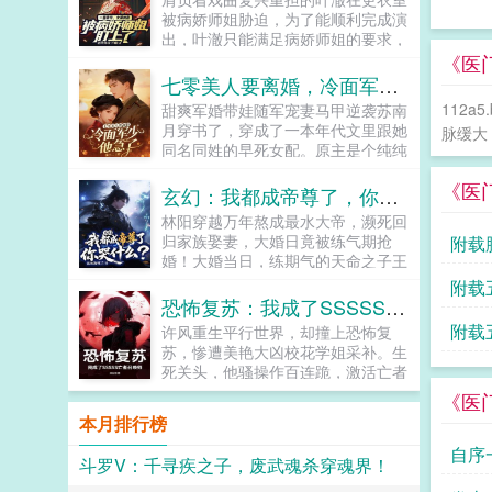
望，却在她快要崩溃时，递来一纸婚
被病娇师姐胁迫，为了能顺利完成演
书嫁给我，孩子我救，仇我报。她苦
出，叶澈只能满足病娇师姐的要求，
笑林总，我不配。他冷笑配不配，我
终于以花旦的形象登台。水袖翻飞
《医
说了算。...
间，一曲赤伶引得百万网友为叶澈的
七零美人要离婚，冷面军少他急了
容颜痴迷国风因他而崛起！群星因他
112
甜爽军婚带娃随军宠妻马甲逆袭苏南
而闪耀！白天，叶澈是全网追捧的国
月穿书了，穿成了一本年代文里跟她
脉缓大
风女神！晚上却要面对病娇师姐的疯
同名同姓的早死女配。原主是个纯纯
狂占有！爆火后，师姐扯开我的旗袍
大冤种，干的比牛多，吃的比鸡少，
开衩逼问小师弟，昨天跟你接触的女
《医
最后还被熊孩子推下河一头碰死。苏
玄幻：我都成帝尊了，你哭什么？
明星魅力比我大吗？可吃都吃嘴里
南月看着土炕镜子里，美得惊心动魄
了，这问题要怎么回答？原来太受欢
林阳穿越万年熬成最水大帝，濒死回
的那张脸，再想到剧情里一个月后就
迎也是一种惩罚！...
归家族娶妻，大婚日竟被练气期抢
附载
应该溺水的自己，拳头硬了！她的
婚！大婚当日，练期气的天命之子王
命，由她不由书。偏心婆婆要打她，
尘，携戒指老爷爷抢婚区区小家族，
附载
她拿起菜刀就是干。虚伪公公要说
本座弹指可灭。林阳抬手镇压尊者残
恐怖复苏：我成了SSSSS亡者召唤师
教，她直接爆出他和亲家母的偷情密
魂，看着瑟瑟发抖的天命之子轻笑你
事。绿茶女主举报她是敌特，她邪魅
附载
许风重生平行世界，却撞上恐怖复
这底牌，本尊万年前就玩腻了。王尘
一笑，甩出自己的高级翻译证。搞钱
苏，惨遭美艳大凶校花学姐采补。生
师父救我！霞光缓缓降世，一名绝美
带崽两不误，完美改变自己的人生，
死关头，他骚操作百连跪，激活亡者
女帝降临欲要救走王尘，林阳弹指碾
成了大院里人人羡慕的对象。只是，
荣耀系统，化身SSSSS级亡者召唤
《医
碎半步帝尊的杀招练气期抢婚大帝？
说好离婚的冷面老公怎么开始不对劲
师！残血反杀？只是开始！杀神白起
你当这是女频？扇天命之子耳光寿命
本月排行榜
了。不仅开始嘘寒问暖，还天天开始
听令！魔神吕布降临！倾国佳丽巾帼
充值，夺太阴之体血脉升级！本以为
在她面前晃来晃去秀身材？冷面老公
女帝，皆可驱使！齐天大圣？二郎真
自序
是养老结局，却成了高位者垂钓天道
斗罗V：千寻疾之子，废武魂杀穿魂界！
江晏本人，谢问，已老实，老婆真
君？万古英灵诸天神魔，尽为我掌中
的游戏太阴之体的悔恨值天命之子的
香。...
利刃！恐怖复苏？我才是这世间最大