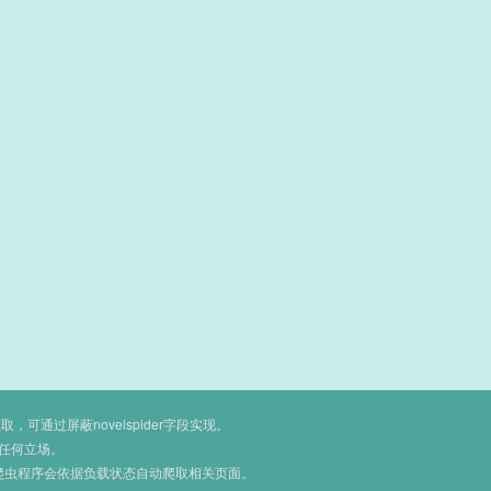
通过屏蔽novelspider字段实现。
任何立场。
爬虫程序会依据负载状态自动爬取相关页面。