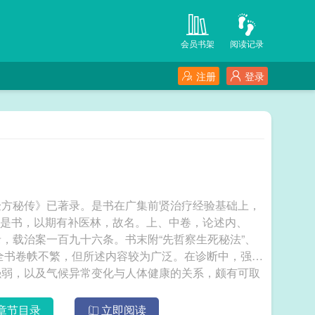
会员书架
阅读记录
注册
登录
验方秘传》已著录。是书在广集前贤治疗经验基础上，
撰成是书，以期有补医林，故名。上、中卷，论述内、
，载治案一百九十六条。书末附“先哲察生死秘法”、
。全书卷帙不繁，但所述内容较为广泛。在诊断中，强调
强弱，以及气候异常变化与人体健康的关系，颇有可取
舌鉴、舌苔验以及论舌等内容，更有重要参考价值。在
疗法，也颇有见地。全书文字浅显，言简意赅，切于实
章节目录
立即阅读