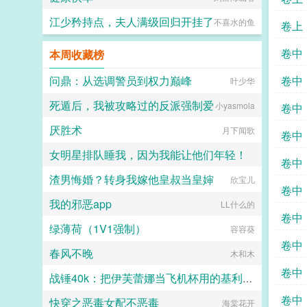
江少矜持点，夫人满级回归开挂了
不喜水的鱼
卷上
卷中
本周收藏榜
问鼎：从选调警员到权力巅峰
卷中
叶少华
死遁后，我被攻略过的反派强制爱
小yasmola
卷中
厌胜术
月下闻歌
卷中
女明星排队睡我，因为我能让他们年轻！
卷中
渣男悔婚？转身我嫁他皇叔当皇婶
欣宝儿
欢欢
卷中
我的邪恶app
LL什么的
卷中
绿薄荷（1V1强制）
容容葵
卷中
春风不晚
木和木
卷中
战锤40k：把伊芙蕾娜当飞机杯用的基利曼才不要成为大不净者的飞机杯
卷中
快穿之恶毒女配不恶毒
玛尔加尼斯
海棠花开