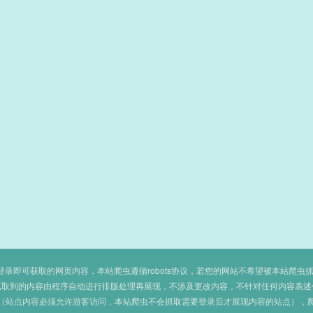
即可获取的网页内容，本站爬虫遵循robots协议，若您的网站不希望被本站爬虫抓取，可
抓取到的内容由程序自动进行排版处理再展现，不涉及更改内容，不针对任何内容表述
（站点内容必须允许游客访问，本站爬虫不会抓取需要登录后才展现内容的站点），