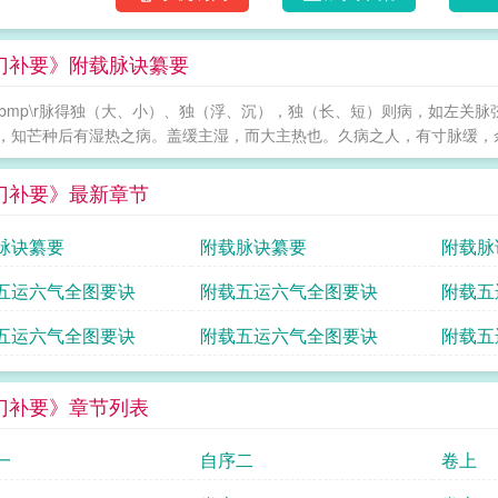
用，可称是临床各科心得之集，迄今在临床上
门补要》附载脉诀纂要
a5.bmp\r脉得独（大、小）、独（浮、沉），独（长、短）则病，如左
，知芒种后有湿热之病。盖缓主湿，而大主热也。久病之人，有寸脉缓，余
门补要》最新章节
脉诀纂要
附载脉诀纂要
附载脉
五运六气全图要诀
附载五运六气全图要诀
附载五
五运六气全图要诀
附载五运六气全图要诀
附载五
门补要》章节列表
一
自序二
卷上