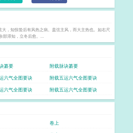
仍有指导意义。有民国间中医书局据光绪九年原刊本影
印本，一九五九年上海科学技术出版社铅印本。 医门补要
关脉弦大，知惊蛰后有风热之病。盖弦主风，而大主热也。如右尺
部滞知，立冬后愈。...
诀纂要
附载脉诀纂要
运六气全图要诀
附载五运六气全图要诀
运六气全图要诀
附载五运六气全图要诀
卷上