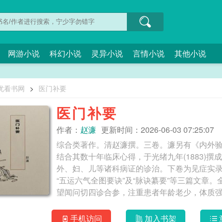
网游小说
科幻小说
灵异小说
言情小说
其他小说
忧看书网
>
医门补要
医门补要
作者：
赵濂
更新时间：2026-06-03 07:25:07
综合类著作。清赵濂撰。三卷。濂另有《内外
结合其数十年临床心得，于光绪九年(1883)
外、妇、儿等诸科病证的诊治。下卷为见症实录
“五运六气全图要诀”及“脉诀纂要”等三篇文章
望闻问切四诊合参，注重患者年龄老少，体质
之处。特别是强调书中所载之瘟病舌验、胃绝
治疗上，主张采取内外兼治、针药并用的综合
手机访问
加入书架