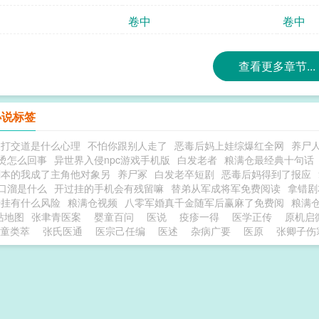
卷中
卷中
查看更多章节...
小说标签
人打交道是什么心理
不怕你跟别人走了
恶毒后妈上娃综爆红全网
养尸
烫怎么回事
异世界入侵npc游戏手机版
白发老者
粮满仓最经典十句话
剧本的我成了主角他对象另
养尸冢
白发老卒短剧
恶毒后妈得到了报应
口溜是什么
开过挂的手机会有残留嘛
替弟从军成将军免费阅读
拿错剧
开挂有什么风险
粮满仓视频
八零军婚真千金随军后赢麻了免费阅
粮满
站地图
张聿青医案
婴童百问
医说
疫疹一得
医学正传
原机启
童类萃
张氏医通
医宗己任编
医述
杂病广要
医原
张卿子伤