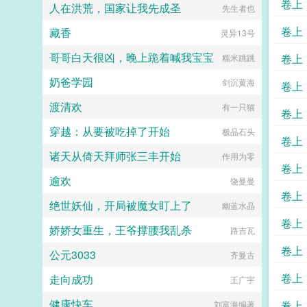
卷上
恐惧值，皆是他向天再借千万年的筹
人在洪荒，国家让我先成圣
星尘布偶
先生者也
的恐怖！...
码。成了大帝，逆袭系统这才来？...
卷上
藏香
灵异13号
哥哥白天很凶，晚上跪着喊我宝宝
卷上
糯米跳跳
奶爸学园
剑沉黄海
卷上
渡清欢
有一只猫
卷上
穿越：从要被吃掉了开始
极品石头
卷上
诸天从倚天拜师张三丰开始
作用为零
卷上
逾欢
饶曼曼
卷上
绝世妖仙，开局被魔女盯上了
幽蓝水晶
卷上
娇娇女重生，王爷撑腰我乱杀
路吉瓦
卷上
公元3033
齐曼古
卷上
走向成功
王广宇
健康快车
卷上
刘富海编著