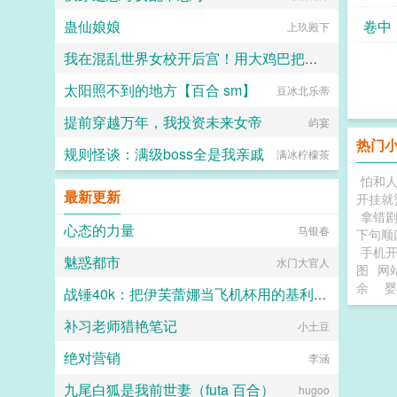
蛊仙娘娘
卷中
上玖殿下
我在混乱世界女校开后宫！用大鸡巴把诡异妹妹，绝色校花，血族大小姐……肏成专属精液便器，淫乱母狗
太阳照不到的地方【百合 sm】
最爱萝莉杯子
豆冰北乐蒂
提前穿越万年，我投资未来女帝
屿宴
热门
规则怪谈：满级boss全是我亲戚
满冰柠檬茶
怕和
最新更新
开挂就
拿错
心态的力量
马银春
下句顺
手机
魅惑都市
水门大官人
图
网
余
婴
战锤40k：把伊芙蕾娜当飞机杯用的基利曼才不要成为大不净者的飞机杯
补习老师猎艳笔记
玛尔加尼斯
小土豆
绝对营销
李涵
九尾白狐是我前世妻（futa 百合）
hugoo