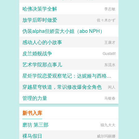
哈佛决策学全解
李志敏
放学后即时做爱
佐々木かず
伪装alpha但娇蛮大小姐（abo NPH）
感动人心的小故事
x最喜欢码字
王康才
皮兰婚舰战争
Gustatif
艺术学院那点事儿
东流水
星炬学院恋爱观察笔记：达妮娅与西格莉卡的甜涩同居物语
穿越星穹铁道，常识修改爆肏全角色
闲人一个
闲人
管理的力量
马银春
新书入库
磨坊 第三部
猫九大大
裸马假日
威尔玛丽娜