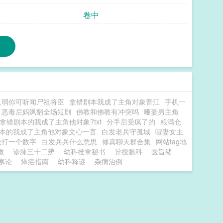
卷中
人弱你可听闻尸祖将臣
拿错剧本我成了主角对象晋江
手机一
恶毒后妈飒翻全场短剧
佛教和佛教有冲突吗
哑妻男主角
拿错剧本的我成了主角他对象?txt
分手后受疯了的
粮满仓
本的我成了主角他对象文心一言
白发老兵守孤城
哑妻女主
仓打一个数字
白发兵兵什么意思
修真聊天群合集
网站tag地
微
诊脉三十二辨
幼科推拿秘书
异授眼科
医旨绪
寒论
瘴疟指南
幼科释谜
杂病治例