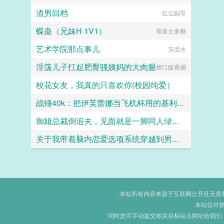
渣男回档
红尘副导
蝶蛊（兄妹H 1V1）
茶里士多糖
艺术学院那点事儿
东流水
淫荡儿子扛起肥臀骚姨妈的大肉腿
檀口愠香腮
校花女友，我真的只喜欢你(校园纯爱）
战锤40k：把伊芙蕾娜当飞机杯用的基利曼才不要成为大不净者的飞机杯
怪井
御姐总裁倒追夫，见面就是一脚同人绿帽短篇之李涛的幻想
玛尔加尼斯
关于我带着脑内恋爱选项系统穿越到男女比例失调的炎孕世界
giotto0086
黑月何时嚎叫
本站所有内容来源于互联网公开且无需登录
本站仅对
同时您可手动提交相关目标站点网址给我们