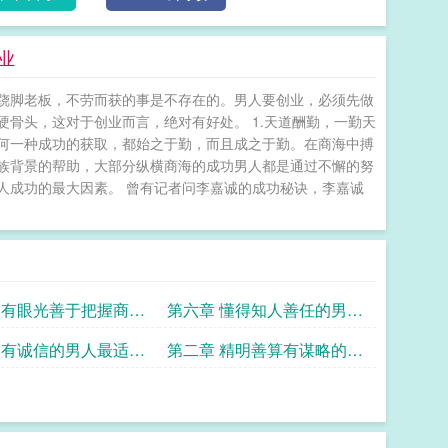
业
跷脚老板，不劳而获的事是不存在的。男人要创业，必须先做
骨头，这对于创业而言，绝对有好处。 1.天道酬勤，一勤天
任何一种成功的获取，都始之于勤，而且成之于勤。在商海中搏
家族背景的帮助，大部分纵横商海的成功男人都是通过不懈的努
人成功的最大因素。 曾有记者问李嘉诚的成功秘诀，李嘉诚
 有眼光善于把握商机
第六章 懂得知人善任的男人
最适合创业
最适合创业
 有诚信的男人最适合
第二章 精明善算有谋略的男
人最适合创业