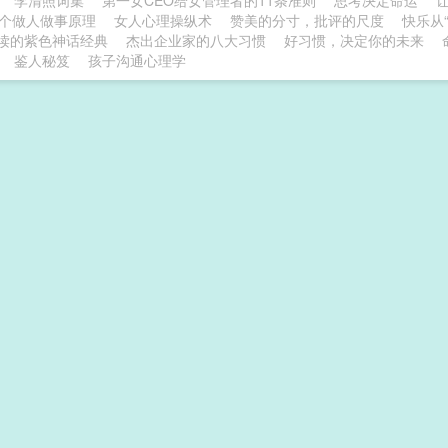
李清照词集
第一女CEO给女管理者的11条准则
思考决定命运
3个做人做事原理
女人心理操纵术
赞美的分寸，批评的尺度
快乐从
读的紫色神话经典
杰出企业家的八大习惯
好习惯，决定你的未来
鉴人秘笈
孩子沟通心理学