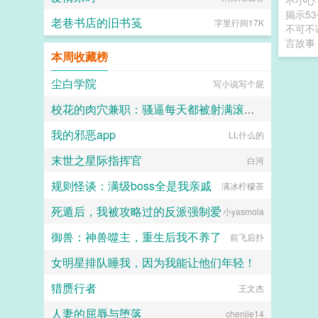
不小心
揭示5
老巷书店的旧书笺
字里行间17K
不可不
言故事
本周收藏榜
尘白学院
写小说写个屁
校花的肉穴兼职：骚逼每天都被射满滚烫浓精
我的邪恶app
LL什么的
lkudgbk
末世之星际指挥官
白河
规则怪谈：满级boss全是我亲戚
满冰柠檬茶
死遁后，我被攻略过的反派强制爱
小yasmola
御兽：神兽噬主，重生后我不养了
前飞后扑
女明星排队睡我，因为我能让他们年轻！
猎赝行者
王文杰
欢欢
人妻的屈辱与堕落
chenjie14