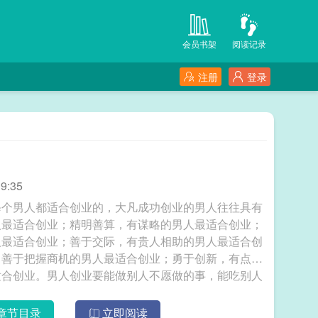
会员书架
阅读记录
注册
登录
9:35
每个男人都适合创业的，大凡成功创业的男人往往具有
人最适合创业；精明善算，有谋略的男人最适合创业；
人最适合创业；善于交际，有贵人相助的男人最适合创
，善于把握商机的男人最适合创业；勇于创新，有点子
适合创业。男人创业要能做别人不愿做的事，能吃别人
的钱。 最适合创业的9种男人
章节目录
立即阅读