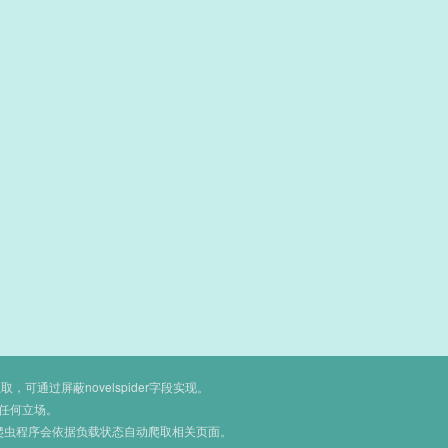
通过屏蔽novelspider字段实现。
任何立场。
爬虫程序会依据负载状态自动爬取相关页面。