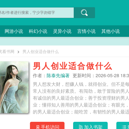
网游小说
科幻小说
灵异小说
言情小说
其他小说
忧看书网
>
男人创业适合做什么
男人创业适合做什么
作者：
陈泰先编著
更新时间：2026-05-28 18:3
男人想发大财，想赚人钱，就得创业。但不是
常人没有的良好素质。有闯劲，敢于冒险的男
有诚信的男人最适合创业；善于投资理财的男
业；懂得知人善用的男人最适合创业；有眼光
的男人最适合创业；能吃苦，有韧性的男人最
不能吃的苦，能挣别人挣不了
手机访问
加入书架