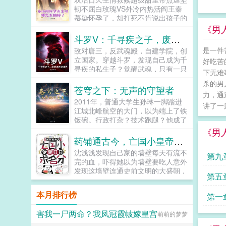
一把火烧了他的前程！恶毒绿茶装可
韧不屈白玫瑰VS外冷内热活阎王秦
怜？当众撕开她的假面目！心机婶婶
慕染怀孕了，却打死不肯说出孩子的
耍手段？反手推她进自己的坑！这一
父亲是谁。她寄人篱下受尽摧残折
《男
世，她再不做任人宰割的羔羊！复仇
磨，被压着去医院打胎。终于，被打
斗罗V：千寻疾之子，废武魂杀穿魂界！
路上，她挖出了那些尘封往事，更牵
的浑身青紫的她见到了那张冰冷的
扯出皇室不为人知的惊天秘密。可偏
是一件
敌对唐三，反武魂殿，自建学院，创
脸。傅平洲见到她的第一面，却言语
偏，那个传闻中散漫不羁的九王爷，
立国家。穿越斗罗，发现自己成为千
好吃苦
冰冷。这孩子，你是自己打，还是我
却缠上了她。她倦怠垂眸裴砚舟，我
寻疾的私生子？觉醒武魂，只有一只
给你打？秦慕染知道这个男人是自己
下无难
累了，不想再跟着你斗了。他却一把
弱小的蜥蜴，先天魂力也只有一级？
解决困境的唯一办法，所以死皮赖脸
杀的男
将她揽入怀中，低笑无妨，我本就是
惨遭抛弃，武魂殿派人暗中袭击，还
苍穹之下：无声的守望者
追在他身边。傅平洲这个高枝，她攀
个闲散王爷，正好陪夫人闲散一
力，通
要将我全村灭门？家传武器，养父送
定了。为了继续查清楚家人遇害的真
2011年，普通大学生孙琳一脚踏进
生。...
我一把银制长枪，这把长枪竟然是？
讲了一则
相，为了将秦家的老宅子拿回来，她
江城北峰航空的大门，以为端上了铁
系统加持，没有！随身秘籍，也没
在傅家四处周旋，可绑架与暗杀接踵
饭碗。行政打杂？技术跑腿？他成了
有！戒指里的老爷爷，更没有！看我
而来，她查清真相的路上充满了阻
大国重器的一个不起眼的守望者。这
《男
如何绝境逆袭，凭一己之力在斗罗大
碍。后来，她九死一生产下孩子，傅
不是谍战片，这是中国军工最真实的
药铺通古今，亡国小皇帝日日求名分
陆上杀出重围，铸就属于自己的传
家也替她拿回了老宅子，可她处心积
无声战场！行政流程外协合同网络端
奇！...
沈浅浅发现自己家的墙壁每天有流不
虑接近傅家的目的被揭穿，猝不及防
第九
口处处是暗藏的杀机。从青涩菜鸟到
完的血，吓得她以为墙壁要吃人意外
的转变令傅平洲怒不可遏。秦慕染，
国安关键眼线，孙琳在平凡的岗位
发现这墙壁连通史前文明的大盛朝，
你不择手段靠近我，又突然抛弃我，
最适
上，用最硬的脊梁，守护着最尖端的
第五
因此，她认识一位少年皇帝皇帝所在
你玩狗呢？我爱上你了，我不允许你
锋芒。十四年风云激荡。看守望者如
雍城六国诸侯围困，天降大雨，又接
离开。他将人发了疯一般囚在别墅，
何在苍穹之下，以忠诚为甲，智慧为
本月排行榜
的男
第一
干旱，时疫横行百姓十不存一，易子
可奈何秦慕染去意已决。他不得不跪
刃，在没有硝烟的战争中，铸就捍卫
而食小皇帝走投无路，跪求祖宗降下
地求饶，你要实在想死，我陪你一起
长空的钢铁长城！大国崛起背后，是
害我一尸两命？我凤冠霞帔嫁皇宫
人最
萌萌的梦梦
仙药，食物和水拯救万民沈浅浅大手
好不好？只要我们在一起，生死都可
千万个无声的她。...
一挥准小皇帝祖宗在上，小子砚卿以