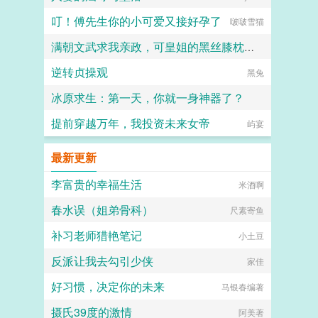
叮！傅先生你的小可爱又接好孕了
啵啵雪猫
满朝文武求我亲政，可皇姐的黑丝膝枕和肥逼太舒服了
逆转贞操观
十六岁的阿宾
黑兔
冰原求生：第一天，你就一身神器了？
提前穿越万年，我投资未来女帝
奋斗小强
屿宴
最新更新
李富贵的幸福生活
米酒啊
春水误（姐弟骨科）
尺素寄鱼
补习老师猎艳笔记
小土豆
反派让我去勾引少侠
家佳
好习惯，决定你的未来
马银春编著
摄氏39度的激情
阿美著