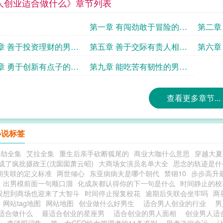
人创业适合做什么》章节列表
第一章 有闯劲敢于冒险的男
第二章
人最适合创业
人最适
章 善于投资理财的男人
第五章 善于交际有贵人相助
第六章
合创业
的男人最适合创业
最适合
章 勇于创新有点子的男
第九章 能吃苦有韧性的男人
适合创业
最适合创业
查看更多章节...
小说标签
欲劫全集
艾拉全集
重生后亲手砍断狐尾的
商业大咖什么意思
穿越大夏
成了疯批摄政王(沈囡囡萧云昭)
大商场女演员名单大全
思念的轨迹是什
期失联的定义标准
两世倾心
东亚病病夫是哪个朝代
禁锢10
步步高升
出男模前面一句顺口溜
化成灰都认得你的下一句是什么
时间静止的校
没想到商场也迎来了大智斗
时间停止报复校花
逾期后失联会坐牢吗
两
网站tag地图
网站地图
创业做什么好男生
适合男人创业的行业
男
适合做什么
最适合创业的星座男
适合创业的男人面相
创业男人适