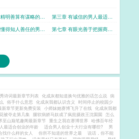
 精明善算有谋略的男
第三章 有诚信的男人最适合
合创业
创业
 懂得知人善任的男人
第七章 有眼光善于把握商机
创业
的男人最适合创业
秀诗词最新章节列表
化成灰都知道换句优雅的话怎么说
病
么
俗手什么意思
化成灰我都认识含义
时间停止的校园少
最新章节更新免费安装
小师妹她赛博飞升了在线
化成灰我都
花被夺走第几集
腿软病娇马奴成了疯批摄政王沈囡囡
怎么
界至山巅笔趣阁最新章节
重生之我在赛博世界
哈佛百年经
人最适合创业的年龄
适合男人创业十大行业有哪些?
男
合找什么样的女人
你所不知道的世界之最
说话，你不能