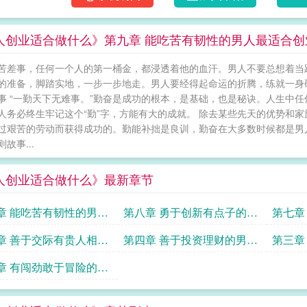
人创业适合做什么》第九章 能吃苦有韧性的男人最适合创
苦差事，任何一个人的第一桶金，都浸透着他的血汗。男人不要总想着当
的准备，脚踏实地，一步一步地走。男人要经得起命运的折腾，练就一身硬
事 “一勤天下无难事。”勤奋是成功的根本，是基础，也是秘诀。人生中
人务必终生牢记这个“勤”字，方能有大的成就。 除去某些先天的优势和
过艰苦的劳动而获得成功的。勤能补拙是良训，勤奋在大多数时候都是男
故事...
人创业适合做什么》最新章节
章 能吃苦有韧性的男人
第八章 勇于创新有点子的男
第七章
合创业
人最适合创业
的男人
章 善于交际有贵人相助
第四章 善于投资理财的男人
第三章
人最适合创业
最适合创业
创业
章 有闯劲敢于冒险的男
适合创业