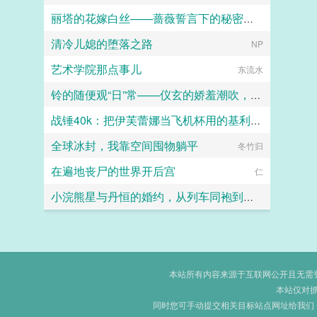
丽塔的花嫁白丝——蔷薇誓言下的秘密纵情
清冷儿媳的堕落之路
ZENOVA
NP
艺术学院那点事儿
东流水
铃的随便观“日”常——仪玄的娇羞潮吹，叶瞬光橘福福的深夜百合，以及晨间的群交淫趴
战锤40k：把伊芙蕾娜当飞机杯用的基利曼才不要成为大不净者的飞机杯
ilithyia
全球冰封，我靠空间囤物躺平
玛尔加尼斯
冬竹归
在遍地丧尸的世界开后宫
仁
小浣熊星与丹恒的婚约，从列车同袍到一世伴侣
麒麟
本站所有内容来源于互联网公开且无需登录
本站仅对
同时您可手动提交相关目标站点网址给我们