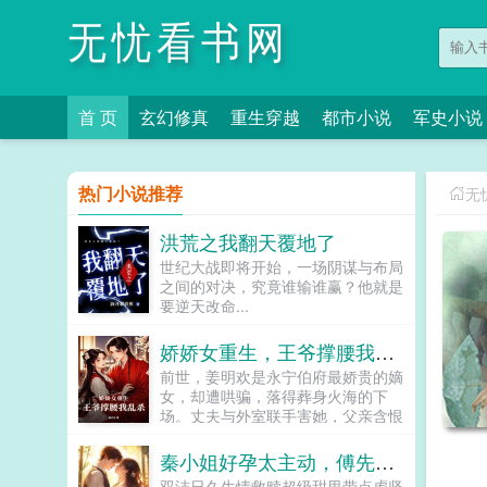
无忧看书网
首 页
玄幻修真
重生穿越
都市小说
军史小说
热门小说推荐
无
洪荒之我翻天覆地了
世纪大战即将开始，一场阴谋与布局
之间的对决，究竟谁输谁赢？他就是
要逆天改命...
娇娇女重生，王爷撑腰我乱杀
前世，姜明欢是永宁伯府最娇贵的嫡
女，却遭哄骗，落得葬身火海的下
场。丈夫与外室联手害她，父亲含恨
病逝，家财尽数被夺。而她，成了他
们青云路上的垫脚石。重生归来，她
秦小姐好孕太主动，傅先生输惨了
冷眼睨尽仇人丑态虚伪丈夫求复合？
双洁日久生情救赎超级甜里带点虐坚