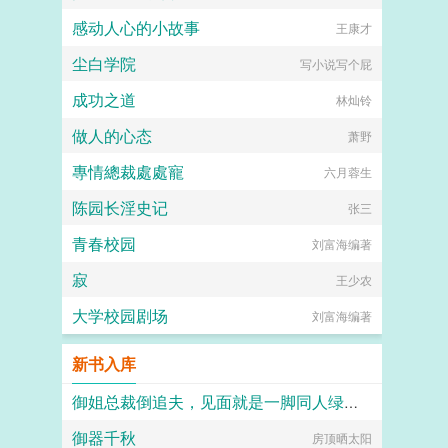
感动人心的小故事
王康才
尘白学院
写小说写个屁
成功之道
林灿铃
做人的心态
萧野
專情總裁處處寵
六月蓉生
陈园长淫史记
张三
青春校园
刘富海编著
寂
王少农
大学校园剧场
刘富海编著
新书入库
御姐总裁倒追夫，见面就是一脚同人绿帽短篇之李涛的幻想
御器千秋
房顶晒太阳
giotto0086