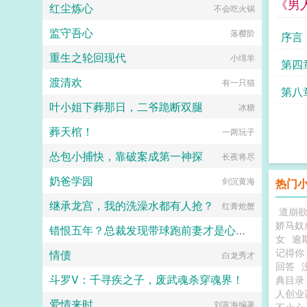
以。再后来，秦慕染走了，傅平洲疯
《男
红尘炼心
不会吃火锅
血为敬！沈浅浅混账，你祖宗不吸
了。他不许任何人提起秦慕染的名
血！小皇帝那，那，孤身娇体软，以
字，甚至将她的所有东西全部扔了出
监守吾心
落樱阶
身相许，如何？...
序言
去。他守着那个她拿命换来的孩子，
生不如死，只好带娃追妻...
重生之轮回现代
小绵羊
第四
渡清欢
有一只猫
最适
第八
叶小姐下葬那日，二爷跪断双腿
冰糖
人最
葬天棺！
一两玩子
怂包小捕快，靠破案成第一神探
长夜将尽
奶爸学园
剑沉黄海
热门
继承龙宫，我的洗澡水都有人抢？
红膏炝蟹
道崩
娇马奴
错恨五年？总裁发现带球跑前妻才是心头肉
女
逾
记得你
情债
塞布丽娜
白龙秀才
回答
斗罗V：千寻疾之子，废武魂杀穿魂界！
典目录
人创业
爱情来时
刘富海编著
星尘布偶