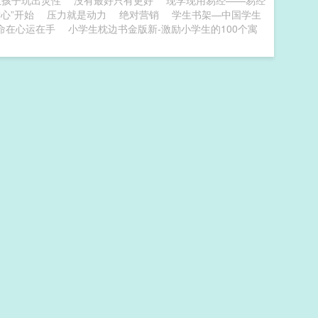
让孩子玩出灵性
没有最好只有更好
现学现用易经——易经
“心”开始
压力就是动力
绝对营销
学生书架—中国学生
命在心运在手
小学生枕边书金版新-激励小学生的100个寓