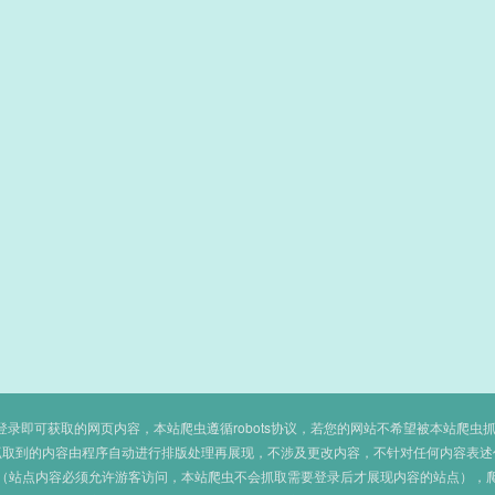
即可获取的网页内容，本站爬虫遵循robots协议，若您的网站不希望被本站爬虫抓取，可
抓取到的内容由程序自动进行排版处理再展现，不涉及更改内容，不针对任何内容表述
（站点内容必须允许游客访问，本站爬虫不会抓取需要登录后才展现内容的站点），