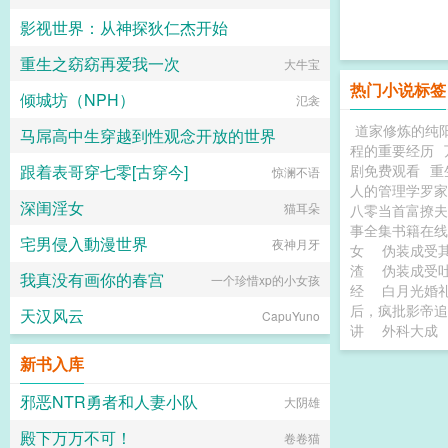
影视世界：从神探狄仁杰开始
重生之窈窈再爱我一次
爱吃香菜的丑丑鱼
大牛宝
热门小说标签
倾城坊（NPH）
氾衾
道家修炼的纯
马屌高中生穿越到性观念开放的世界
程的重要经历
跟着表哥穿七零[古穿今]
剧免费观看
重
热爱生活的小东
惊澜不语
人的管理学罗家
深闺淫女
猫耳朵
八零当首富撩夫
事全集书籍在线
宅男侵入動漫世界
夜神月牙
女
伪装成受
渣
伪装成受
我真没有画你的春宫
一个珍惜xp的小女孩
经
白月光婚
后，疯批影帝追
天汉风云
CapuYuno
讲
外科大成
新书入库
邪恶NTR勇者和人妻小队
大阴雄
殿下万万不可！
卷卷猫