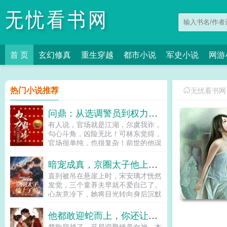
无忧看书网
首 页
玄幻修真
重生穿越
都市小说
军史小说
网游
热门小说推荐
无忧看书网
问鼎：从选调警员到权力巅峰
有人说，官场就是江湖，尔虞我诈，
勾心斗角，凶险无比！可林东觉得，
官场很单纯，也很复杂！前世的他误
入歧途，成为博弈棋子，后悔一生。
今世归来，早已深谙官场之道！且看
暗宠成真，京圈太子他上了瘾
林东如何在错综复杂的官场之中两袖
直到被吊在悬崖上时，宋安璃才恍然
清风，洁身自好，步入青云路！...
发觉，三个童养夫早就不爱自己了。
心灰意冷下，她将目光转向身后沉默
寡言的保镖周时淮，递出一纸协议。
和我结婚，三年后给你一个亿。男人
他都敢迎蛇而上，你还让他杀妻证道？
垂眸掩住眼底暗涌，哑声应下好。没
楚歌穿越了，开局迎娶绝美女神。本