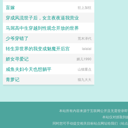
盲嫁
狂上加狂
穿成风流世子后，女主夜夜逼我营业
马屌高中生穿越到性观念开放的世界
键盘练习生
少爷穿错了
热爱生活的小东
荒木泽代
转生异世界的我变成魅魔开后宫
lalalal
娇女寻爱记
媚儿1990
咸鱼夫妇今天也想躺平
山猫重点
青萝记
猫九大大
本站所有内容来源于互联网公开且无需登录即可获
本站仅对抓取到
同时您可手动提交相关目标站点网址给我们（站点