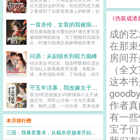
人知道，这位看似卑微的保镖，实则
以为是好运的开始，却没想到在大婚
是京圈隐姓埋名的太子爷。他曾被她
之夜摸到了自家老婆身上的蛇尾！自
救于泥泞，自此甘愿俯首为臣，只为
家老婆，竟是一只蛇妖！就在此时，
《伪装成渣勇
护她周全。后来。未婚夫一号跪着求
一个神秘的选择框突然出现。选择
一首赤伶，女装的我被病娇师姐盯上了
她回头，我爱的人自始至终都是你。
一，转身就逃。奖励气运加身，长命
成的艺
未婚夫二号红着眼发疯，明明你该嫁
肩负着戏曲复兴重担的叶澈在更衣室
百岁，终生不再遭遇妖魔鬼怪！选择
的人是我！未婚夫三号痛哭流涕，是
被病娇师姐胁迫，为了能顺利完成演
二，杀妻证道。奖励三花聚顶，五气
我眼瞎，原谅我好不好？宋安璃却摸
在那束
出，叶澈只能满足病娇师姐的要求，
朝元，获得老天师修为！滚你X的！
着自己微微凸起的小腹，冲身侧男人
终于以花旦的形象登台。水袖翻飞
劳资两辈子就娶了这么一个老婆，你
勾勾手指。就不怕我真的跑了？男人
房间开
间，一曲赤伶引得百万网友为叶澈的
问鼎：从副镇长到权力巅峰
叫我杀妻证道？楚歌怒了。他选择迎
将她揽入怀中，轻轻摩挲颈侧红痕。
容颜痴迷国风因他而崛起！群星因他
蛇而上！！！...
结识美女书记后，我连呼吸都在进步
那你逃跑的时候，记得把我也带
而闪耀！白天，叶澈是全网追捧的国
（全文
官场红人林禹被表哥连累，发配乡
上。...
风女神！晚上却要面对病娇师姐的疯
镇，本想混吃等死，了却残生，却不
狂占有！爆火后，师姐扯开我的旗袍
这本书
想庙小妖风大，水浅王八多，失了势
开衩逼问小师弟，昨天跟你接触的女
的林禹被处处针对。退无可退的林禹
守五年活寡，我改嫁太子他疯了
明星魅力比我大吗？可吃都吃嘴里
goo
抓住省上下发的政策机遇，一步步的
了，这问题要怎么回答？原来太受欢
双洁HE坚韧孤女VS矫情病小太子成
走到舞台中央。斗贪官，灭恶霸，抓
迎也是一种惩罚！...
婚五年，周怀让才第一次与庄素圆
作者真
奸商，且看农村小子如何一路逆袭，
房。她闭上眼，一边欣喜，原来自家
青云直上！...
夫君不是不行，只是不想。一边紧
有一些
张，会不会疼？但她什么也没等到，
本月排行榜
许芳菲轻轻一句话，就让周怀让对她
宝子们
的满腔柔情散去。原来，相爱五年的
三国：我暴君董卓，从截杀穿越者开始称霸
夫君爱上了别的女人。第二日，周怀
让送来了一位无关紧要的贵客。说是