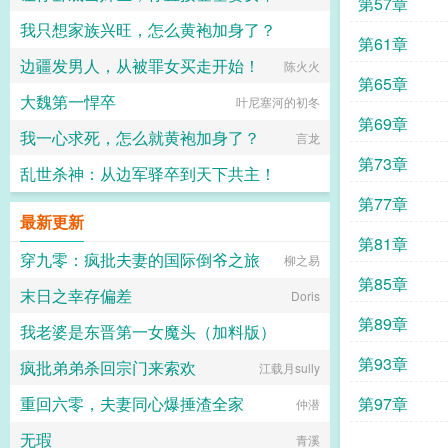
第57章
我只想家族兴旺，怎么黄袍加身了？
家有十猫
第61章
边疆发男人，从被罪女买走开始！
瞳园无忌
陈火火
第65章
大魏第一悍卒
叶尼塞河的初冬
第69章
我一心求死，怎么就黄袍加身了？
言龙
第73章
乱世杀神：从边军驿卒到天下共主！
第77章
芋儿炖鸡
最新更新
第81章
穿九零：疯批夫妻的国际倒爷之旅
柳之易
第85章
末日之幸存偏差
Doris
第89章
我老婆是东晋第一女魔头（加料版）
第93章
疯批弟弟杀回宗门来索欢
江载月sully
俊俏少年
重回六零，夫妻同心爆捶渣全家
第97章
仲潜
无瑕
青溪