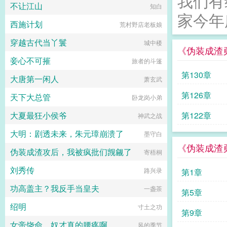
我们有
不让江山
沉海
知白
京城丢过来体验民生的公子哥，让她
家今年所
好生照料。原来周怀让的圆房，只是
西施计划
荒村野店老板娘
让她劳神费力的补偿。公子哥一身矫
情病，这不要，那不行。庄素可不惯
穿越古代当丫鬟
城中楼
着，她农家出身，珍惜一米一粟，最
《伪装成渣
看不惯铺张浪费。公子哥恨她，恨得
妾心不可摧
旅者的斗篷
不行。后来，许芳菲夫君暴毙，被接
入周家。庄素知道，自己的好日子过
第130章
大唐第一闲人
萧玄武
到头了。此时，公子哥却收敛了自己
怠慢的神色，认认真真地瞧着她，问
第126章
天下大总管
卧龙岗小弟
庄素，要不要随孤回京城。就算父皇
真的把江山传位于孤，孤也要分你一
大夏最狂小侯爷
第122章
神武之战
半。...
大明：剧透未来，朱元璋崩溃了
墨守白
《伪装成渣
伪装成渣攻后，我被疯批们觊觎了
寄梧桐
刘秀传
路兴录
第1章
功高盖主？我反手当皇夫
一盏茶
第5章
绍明
寸土之功
第9章
女帝饶命，奴才真的腰疼啊
风的季节