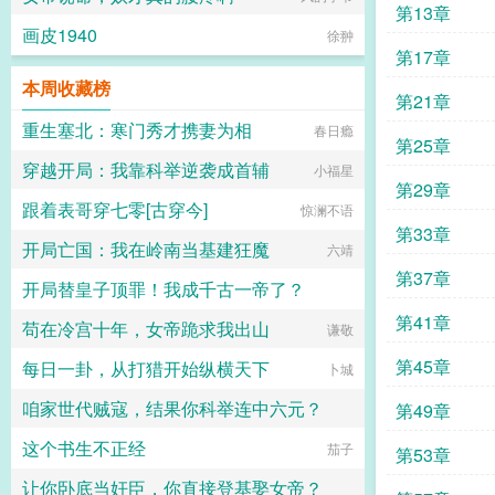
第13章
画皮1940
徐翀
第17章
本周收藏榜
第21章
重生塞北：寒门秀才携妻为相
春日瘾
第25章
穿越开局：我靠科举逆袭成首辅
小福星
第29章
跟着表哥穿七零[古穿今]
惊澜不语
第33章
开局亡国：我在岭南当基建狂魔
六靖
第37章
开局替皇子顶罪！我成千古一帝了？
第41章
苟在冷宫十年，女帝跪求我出山
404大胖蟹
谦敬
第45章
每日一卦，从打猎开始纵横天下
卜城
咱家世代贼寇，结果你科举连中六元？
第49章
这个书生不正经
二两馒头
茄子
第53章
让你卧底当奸臣，你直接登基娶女帝？