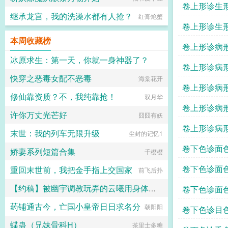
卷上形诊生
继承龙宫，我的洗澡水都有人抢？
红膏炝蟹
卷上形诊生
本周收藏榜
卷上形诊病
冰原求生：第一天，你就一身神器了？
卷上形诊病
快穿之恶毒女配不恶毒
奋斗小强
海棠花开
卷上形诊病
修仙靠资质？不，我纯靠抢！
双月华
卷上形诊病
许你万丈光芒好
囧囧有妖
卷上形诊病
末世：我的列车无限升级
尘封的记忆1
卷下色诊面
娇妻系列短篇合集
千樱樱
卷下色诊面
重回末世前，我把金手指上交国家
前飞后扑
【约稿】被幽宇调教玩弄的云曦用身体换取资源，又作为幽宇的玩物协助幽宇调教火灵儿，让火灵儿主动堕落沉沦
卷下色诊面
药铺通古今，亡国小皇帝日日求名分
看v看多了多少有毛病
朝阳阳
卷下色诊目
蝶蛊（兄妹骨科H）
茶里士多糖