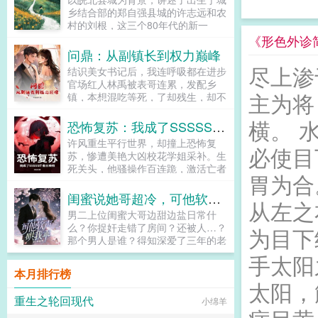
脸。傅平洲见到她的第一面，却言语
堵在墙角，眼睛通红不管是谁的孩
乡结合部的郑自强县城的许志远和农
冰冷。这孩子，你是自己打，还是我
子，你们都是我的！你说的没错，我
村的刘根，这三个80年代的新一
给你打？秦慕染知道这个男人是自己
就是你的狗。求求你，别不要我沈栀
辈，从改革开放初期到党的十八大召
《形色外诊
解决困境的唯一办法，所以死皮赖脸
叹气裴总，请自重。哪有人上赶着当
开，30年来不断为幸福生活而奋斗
问鼎：从副镇长到权力巅峰
追在他身边。傅平洲这个高枝，她攀
狗的！...
的历程。80年代初，受国家广开就
尽上渗
定了。为了继续查清楚家人遇害的真
结识美女书记后，我连呼吸都在进步
业门路政策的影响，郑自强举家搬到
相，为了将秦家的老宅子拿回来，她
官场红人林禹被表哥连累，发配乡
城里卖早饭因不拘一格降人才的政
在傅家四处周旋，可绑架与暗杀接踵
主为将
镇，本想混吃等死，了却残生，却不
策，给了他重打翻身仗的机会！也让
而来，她查清真相的路上充满了阻
想庙小妖风大，水浅王八多，失了势
他成为第一代保险代理人，见证了保
碍。后来，她九死一生产下孩子，傅
横。 
的林禹被处处针对。退无可退的林禹
恐怖复苏：我成了SSSSS亡者召唤师
险行业的辉煌。刘根是诈骗行业的缩
家也替她拿回了老宅子，可她处心积
抓住省上下发的政策机遇，一步步的
影，因移动进入千家万户，他得以利
许风重生平行世界，却撞上恐怖复
虑接近傅家的目的被揭穿，猝不及防
走到舞台中央。斗贪官，灭恶霸，抓
必使目
用电信诈骗快速敛财，也因打击整治
苏，惨遭美艳大凶校花学姐采补。生
的转变令傅平洲怒不可遏。秦慕染，
奸商，且看农村小子如何一路逆袭，
利用短信息和网络诈骗犯罪的专项行
死关头，他骚操作百连跪，激活亡者
你不择手段靠近我，又突然抛弃我，
青云直上！...
胃为合
动，被迫转行做集资诈骗，最终落
荣耀系统，化身SSSSS级亡者召唤
你玩狗呢？我爱上你了，我不允许你
网。作为第一代艺术生，许志远是知
师！残血反杀？只是开始！杀神白起
离开。他将人发了疯一般囚在别墅，
闺蜜说她哥超冷，可他软声哄我乖
从左之
识改变命运的代表，在他最迷茫的时
听令！魔神吕布降临！倾国佳丽巾帼
可奈何秦慕染去意已决。他不得不跪
男二上位闺蜜大哥边甜边盐日常什
刻，中国梦的提出，为他照亮前行的
女帝，皆可驱使！齐天大圣？二郎真
地求饶，你要实在想死，我陪你一起
么？你捉奸走错了房间？还被人…？
为目下
道路。让他从原本只聚焦于小家的琐
君？万古英灵诸天神魔，尽为我掌中
好不好？只要我们在一起，生死都可
那个男人是谁？得知深爱了三年的老
碎事务局限于自家孩子教育问题的狭
利刃！恐怖复苏？我才是这世间最大
以。再后来，秦慕染走了，傅平洲疯
公出轨继妹后，温宁萱决定当场捉
小格局中挣脱出来，以更加宏大的视
手太阳
的恐怖！...
了。他不许任何人提起秦慕染的名
奸，可是却不知道，这正是继妹设下
野和格局，将中国梦的宏伟蓝图与少
本月排行榜
字，甚至将她的所有东西全部扔了出
的圈套。捉奸当场非但没有见到江俊
年强则国强的深刻内涵深度融合，决
太阳，
去。他守着那个她拿命换来的孩子，
哲和继妹的J情，反而被陌生人拉到
定将办校育人作为奋斗终身的事业！
生不如死，只好带娃追妻...
重生之轮回现代
小绵羊
了床上…继妹本想让温宁萱身败名
历经三十载，他们一起同乘改革春
裂，却不曾想房间里的人是温宁萱闺