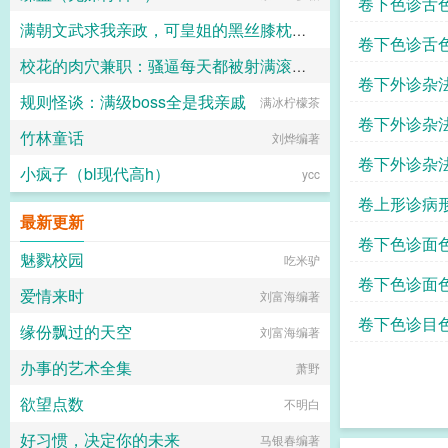
卷下色诊舌
满朝文武求我亲政，可皇姐的黑丝膝枕和肥逼太舒服了
卷下色诊舌
校花的肉穴兼职：骚逼每天都被射满滚烫浓精
十六岁的阿宾
卷下外诊杂
规则怪谈：满级boss全是我亲戚
满冰柠檬茶
lkudgbk
卷下外诊杂
竹林童话
刘烨编著
卷下外诊杂
小疯子（bl现代高h）
ycc
卷上形诊病
最新更新
卷下色诊面
魅戮校园
吃米驴
卷下色诊面
爱情来时
刘富海编著
卷下色诊目
缘份飘过的天空
刘富海编著
办事的艺术全集
萧野
欲望点数
不明白
好习惯，决定你的未来
马银春编著