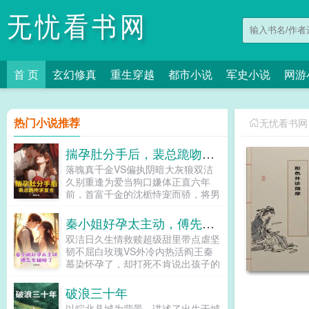
无忧看书网
首 页
玄幻修真
重生穿越
都市小说
军史小说
网游
热门小说推荐
无忧看书网
揣孕肚分手后，裴总跪吻求复合
落魄真千金VS偏执阴暗大灰狼双洁
久别重逢为爱当狗口嫌体正直六年
前，首富千金的沈栀恃宠而骄，将男
人踩在脚下。裴行之啊，就是条烦人
的狗。可这条狗却爬上金字塔极端，
秦小姐好孕太主动，傅先生输惨了
成了京市最瞩目耀眼的存在。而她，
双洁日久生情救赎超级甜里带点虐坚
却从千金大小姐变成了落魄娱记他站
韧不屈白玫瑰VS外冷内热活阎王秦
在高位，冷眼嘲弄她的狼狈求我，赏
慕染怀孕了，却打死不肯说出孩子的
你口饭吃。看着他眼里的仇恨，沈栀
父亲是谁。她寄人篱下受尽摧残折
默默把宝贝女儿藏到身后这个爹，不
磨，被压着去医院打胎。终于，被打
破浪三十年
要也罢！可当她给女儿物色新爹时，
的浑身青紫的她见到了那张冰冷的
那个衿贵阴鸷的男人又疯了。他将她
以皖北县城为背景，讲述了出生于城