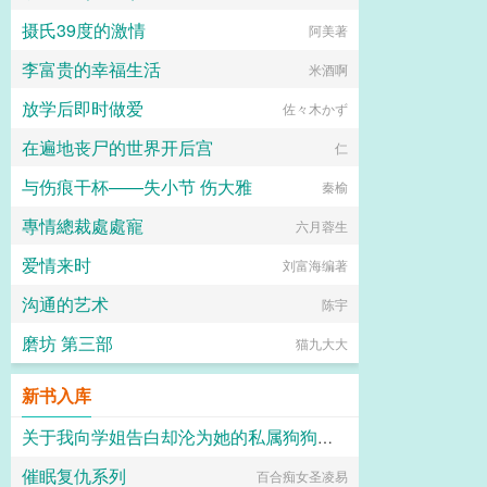
摄氏39度的激情
阿美著
李富贵的幸福生活
米酒啊
放学后即时做爱
佐々木かず
在遍地丧尸的世界开后宫
仁
与伤痕干杯——失小节 伤大雅
秦榆
專情總裁處處寵
六月蓉生
爱情来时
刘富海编著
沟通的艺术
陈宇
磨坊 第三部
猫九大大
新书入库
关于我向学姐告白却沦为她的私属狗狗这档事
催眠复仇系列
百合痴女圣凌易
light