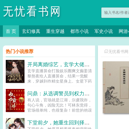
无忧看书网
首 页
玄幻修真
重生穿越
都市小说
军史小说
网游
热门小说推荐
无忧看书网
开局离婚综艺，玄学大佬当场炫技
玄学直播算命打脸娱乐圈爽文癫姜清
黎熬夜给人直播算命，结果一觉醒
来，穿越到作精女星身上。女星下药
爬上影帝的床，婚后作的影帝要和她
离婚。在离婚综艺上。女星被人嘲讽
问鼎：从选调警员到权力巅峰
蹭热度，溺水的时候，白莲小花抓着
有人说，官场就是江湖，尔虞我诈，
众人玩游戏，害的女星在水里活活淹
勾心斗角，凶险无比！可林东觉得，
死。姜清黎穿越过来，看着小花旁边
官场很单纯，也很复杂！前世的他误
的红衣女，无辜的说原来你从小就霸
入歧途，成为博弈棋子，后悔一生。
凌你妹妹。面对小花的老公咦你居然
今世归来，早已深谙官场之道！且看
下堂前夕，她重生回到择婿前
有绿帽癖。逼女孩拍强迫戏，让工作
林东如何在错综复杂的官场之中两袖
人员假戏真做的恶臭导演，滚！轮到
下堂前夕，她原是想着将秦相府和外