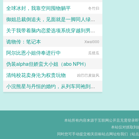
全球冰封，我靠空间囤物躺平
冬竹归
御姐总裁倒追夫，见面就是一脚同人绿帽短篇之李涛的幻想
关于我带着脑内恋爱选项系统穿越到男女比例失调的炎孕世界
giotto0086
诡物传：笔记本
黑月何时嚎叫
Xwal000
阿尔比恩小姐侍奉进行中
瓜猹瓜
伪装alpha但娇蛮大小姐（abo NPH）
清纯校花卖身沦为权贵玩物
凶巴巴麦旋风
x最喜欢码字
小浣熊星与丹恒的婚约，从列车同袍到一世伴侣
麒麟
本站所有内容来源于互联网公开且无需登录即可获
本站仅对抓取到
同时您可手动提交相关目标站点网址给我们（站点