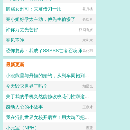
御赐女刑司：夫君借刀一用
昼月楼
秦小姐好孕太主动，傅先生输惨了
长欢喜
许你万丈光芒好
囧囧有妖
春风不晚
木和木
恐怖复苏：我成了SSSSS亡者召唤师
风化羽
最新更新
小浣熊星与丹恒的婚约，从列车同袍到一世伴侣
今天毁灭世界了吗？
如星也
麒麟
关于我的手机突然能修改校花们性癖这回事
感动人心的小故事
晨曦之主
王康才
我在混乱世界女校开后宫！用大鸡巴把诡异妹妹，绝色校花，血族大小姐……肏成专属精液便器，淫乱母狗
小元宝（NPH）
最爱萝莉杯子
湛蓝