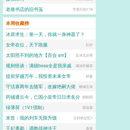
老巷书店的旧书笺
字里行间17K
本周收藏榜
冰原求生：第一天，你就一身神器了？
女帝在位，天下跪服
奋斗小强
红叶
太阳照不到的地方【百合 sm】
豆冰北乐蒂
规则怪谈：满级boss全是我亲戚
满冰柠檬茶
提前穿越万年，我投资未来女帝
屿宴
守活寡两年去随军，改嫁绝嗣大佬
糖煵五加
药铺通古今，亡国小皇帝日日求名分
朝阳阳
绿薄荷（1V1强制）
容容葵
末世：我的列车无限升级
尘封的记忆1
王妃勇勐：调教战神冷王
香骨