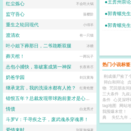
●王弇州崇
而来，她查清真相的路上充满了阻
红尘炼心
不会吃火锅
过了。自此，大庙村改头换面，干起
碍。后来，她九死一生产下孩子，傅
了发愤图强的勾当。曾经大庙村的破
家也替她拿回了老宅子，可她处心积
●郭青螺先
监守吾心
落樱阶
庙是村里最结实的房子，如今大庙村
虑接近傅家的目的被揭穿，猝不及防
的大庙是村里最破败的房子。家家户
的转变令傅平洲怒不可遏。秦慕染，
重生之轮回现代
●郭青螺先
小绵羊
户都吃上肉住上了砖瓦房，连村名都
你不择手段靠近我，又突然抛弃我，
改成了大窑村。明面上，大窑村烧砖
你玩狗呢？我爱上你了，我不允许你
渡清欢
有一只猫
造瓦，到处修房修路搞建设。暗地
离开。他将人发了疯一般囚在别墅，
里，大窑村招兵养马，四处拉人拉钱
可奈何秦慕染去意已决。他不得不跪
叶小姐下葬那日，二爷跪断双腿
冰糖
谋大业。姜挽挽的路随之越走越宽，
地求饶，你要实在想死，我陪你一起
在她能力的加持下，原本该惨死的一
好不好？只要我们在一起，生死都可
葬天棺！
一两玩子
家改变了命运，原本该被灭的村子成
以。再后来，秦慕染走了，傅平洲疯
了传说。...
热门小说标签
了。他不许任何人提起秦慕染的名
怂包小捕快，靠破案成第一神探
长夜将尽
字，甚至将她的所有东西全部扔了出
去。他守着那个她拿命换来的孩子，
刚成僵尸捡了
奶爸学园
剑沉黄海
生不如死，只好带娃追妻...
辩白和辩论
继承龙宫，我的洗澡水都有人抢？
物
咒回朋友间
红膏炝蟹
三大条件
九叔
错恨五年？总裁发现带球跑前妻才是心头肉
条件
心灵深呼吸
tag地图
网站
情债
塞布丽娜
白龙秀才
我囤爆末世！
典
失忆九年
斗罗V：千寻疾之子，废武魂杀穿魂界！
爱情来时
刘富海编著
星尘布偶