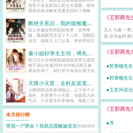
清风，洁身自好，步入青云路！...
影帝老公，姜清黎小手一挥。他那方
室母子送去跟自己的丈夫团聚。谁知
面不行。影帝吓得愣在原地。当晚直
晕倒后再次醒来竟重生回到了择婿
播人数暴增，全网黑的作精女星，一
前！前世她为此付出一切的‘良人’，
《王郭两先
夜之间风评逆转。网友纷纷疑问，这
对她从来只有百般算计！如今她将之
断绝关系后，我的猿猴魔化成上古凶兽
看面相，怎么能看的这么准？姜清黎
舍弃，却换来他的痴情纠缠！可笑，
五人 久娠 一君
陈止穿越全民转职的世界，贫穷卑
一炮而红。各大综艺导演争先恐后找
可悲！她毅然转身携手那执拗守护她
微，孤独困苦生活了十八年。觉醒职
上门，求她去直播算命。影帝老公红
异 汉书会稡 韩王
两世的‘傻子’！...
业后，镇南王上门认亲，将他带回王
着眼求她别离婚。被假千金蛊惑的哥
府。原以为终于有家，没想到不过是
哥们也醒悟，要弥补她。玄学大佬在
《王郭两先
另一个让人恶心的地方。我堂堂镇南
台上演讲。姜清黎师弟你别装逼了。
秦小姐好孕太主动，傅先生输惨了
王，费心费力找了你一个月。结果
玄学大佬？...
双洁日久生情救赎超级甜里带点虐坚
呢，你只觉醒了F级猿猴召唤师生父
韧不屈白玫瑰VS外冷内热活阎王秦
●郭青螺先
视他为耻辱，继母对她冷眼相待，就
慕染怀孕了，却打死不肯说出孩子的
连家里下人都看不起他。悲愤之下，
父亲是谁。她寄人篱下受尽摧残折
●郭青螺先
陈止与家族断绝关系，随后觉醒天赋
磨，被压着去医院打胎。终于，被打
天降小灾星，全村反派宠上天
魔化凶兽。魔化凶兽所有召唤兽都魔
的浑身青紫的她见到了那张冰冷的
化为上古凶兽！白猿魔化为六耳魔猿
●王弇州崇
大邺朝西边有座神隐山，山下有个大
脸。傅平洲见到她的第一面，却言语
谛听！通臂猿魔化为赤尻马猿通天！
庙村，村里有个小灾星，专吸恶人的
冰冷。这孩子，你是自己打，还是我
长臂猿魔化为魔灵石猿齐天！从此以
气运。小灾星名叫姜挽挽，挽救三百
给你打？秦慕染知道这个男人是自己
后，陈止一人率领成众上古凶猿，再
村民，挽救万千黎民，挽这乱世予光
《王郭两先
解决困境的唯一办法，所以死皮赖脸
无敌手万国副本开启，大夏遭遇多国
明。姜挽挽出生三年，村民从面黄肌
追在他身边。傅平洲这个高枝，她攀
本月排行榜
围攻深渊魔族入侵，群虫突袭侵吞城
瘦，到要减肥肉。占领村上田地的扒
定了。为了继续查清楚家人遇害的真
市万界通道开放，异界虚空神明侵袭
皮地主却败了家，村子对面山头的山
●序
相，为了将秦家的老宅子拿回来，她
害我一尸两命？我凤冠霞帔嫁皇宫
什么乱七八糟的，看我凶猿秒了！...
萌萌的梦梦
贼更是一夜之间，全部惨死。烧杀抢
在傅家四处周旋，可绑架与暗杀接踵
掠的山匪团灭了，贫穷困苦的村民好